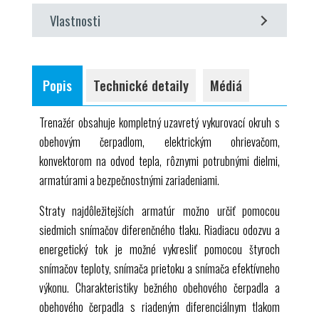
1 tréner
PID
regulátor
Vlastnosti
1 softvér
GUNT
+ kábel
USB
záznam krokovej odozvy
1 manuál
trenažér s uzavretým vykurovacím okruhom
zaznamenávanie charakteristík armatúry a čerpadla
trenažér na mobilnom ráme
energetické bilancie
Popis
Technické detaily
Médiá
čerpadlá, ohrievač a ventilátor konvektora, ovládané
určenie účinnosti čerpadla z hydraulického výkonu a
cez PC
spotreby elektrickej energie
Trenažér obsahuje kompletný uzavretý vykurovací okruh s
prenos tepla s konvektorom (výmenník tepla voda-
obehovým čerpadlom, elektrickým ohrievačom,
vzduch s ventilátorom)
konvektorom na odvod tepla, rôznymi potrubnými dielmi,
porovnanie obehových čerpadiel
armatúrami a bezpečnostnými zariadeniami.
konvenčné čerpadlo
čerpadlo riadené diferenčným tlakom
Straty najdôležitejších armatúr možno určiť pomocou
siedmich snímačov diferenčného tlaku. Riadiacu odozvu a
energetický tok je možné vykresliť pomocou štyroch
snímačov teploty, snímača prietoku a snímača efektívneho
výkonu. Charakteristiky bežného obehového čerpadla a
obehového čerpadla s riadeným diferenciálnym tlakom