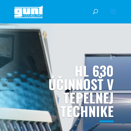
HL 630
ÚČINNOSŤ V
TEPELNEJ
TECHNIKE