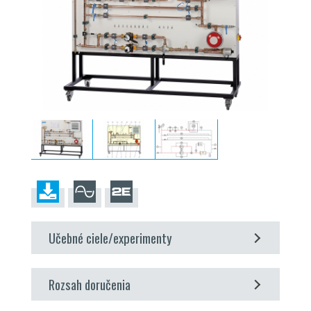
Učebné ciele/experimenty
zoznámenie sa s vykurovacím okruhom
Rozsah doručenia
zoznámenie sa s reguláciou teploty
dvojbodový ovládač