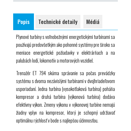
jednoduchý model plynovej turbíny
dvojhriadeľové usporiadanie s vysokotlakovou
Popis
Technické detaily
Médiá
turbínou a výkonovou turbínou
displej a ovládací panel s názornou schémou
Plynové turbíny s voľnobežnými energetickými turbínami sa
procesu
používajú predovšetkým ako pohonné systémy pre široko sa
propán ako palivo
meniace energetické požiadavky v elektrárňach a na
palubách lodí, lokomotív a motorových vozidiel.
Trenažér
ET 794
skúma správanie sa počas prevádzky
systému s dvoma nezávislými turbínami v dvojhriadeľovom
usporiadaní. Jedna turbína (vysokotlaková turbína) poháňa
kompresor a druhá turbína (výkonová turbína) dodáva
efektívny výkon. Zmeny výkonu v výkonovej turbíne nemajú
žiadny vplyv na kompresor, ktorý je schopný udržiavať
optimálnu rýchlosť v bode s najlepšou účinnosťou.