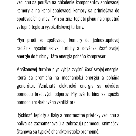
vzduchu sa používa na chladenie komponentov spaľovacej
komory a na konci spaľovacej komory sa primiešava do
spaľovacích plynov. Tým sa zníži teplota plynu na prípustnú
vstupnú teplotu vysokotlakovej turbíny.
Plyn prúdi zo spaľovacej komory do jednostupňovej
radiálnej vysokotlakovej turbíny a odvádza časť svojej
energie do turbíny. Táto energia poháňa kompresor.
V výkonovej turbíne plyn vybíja zvyšnú časť svojej energie,
ktorá sa premieňa na mechanickú energiu a poháňa
generátor. Vzniknutá elektrická energia sa odvádza
pomocou brzdových odporov. Plynová turbína sa spúšťa
pomocou rozbehového ventilátora.
Rýchlosť, teploty a tlaky a hmotnostné prietoky vzduchu a
paliva sa zaznamenávajú a zobrazujú pomocou snímačov.
Stanovia sa typické charakteristické premenné.