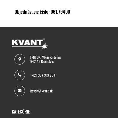
Objednávacie číslo: 061.79400
FMFI UK, Mlynská dolina
842 48 Bratislava
+421 907 913 294
kevely@kvant.sk
KATEGÓRIE