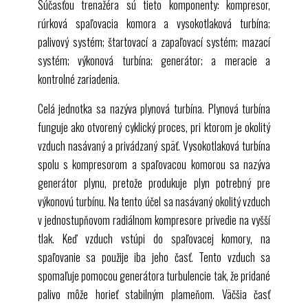
Súčasťou trenažéra sú tieto komponenty: kompresor,
rúrková spaľovacia komora a vysokotlaková turbína;
palivový systém; štartovací a zapaľovací systém; mazací
systém; výkonová turbína; generátor; a meracie a
kontrolné zariadenia.
Celá jednotka sa nazýva plynová turbína. Plynová turbína
funguje ako otvorený cyklický proces, pri ktorom je okolitý
vzduch nasávaný a privádzaný späť. Vysokotlaková turbína
spolu s kompresorom a spaľovacou komorou sa nazýva
generátor plynu, pretože produkuje plyn potrebný pre
výkonovú turbínu. Na tento účel sa nasávaný okolitý vzduch
v jednostupňovom radiálnom kompresore privedie na vyšší
tlak. Keď vzduch vstúpi do spaľovacej komory, na
spaľovanie sa použije iba jeho časť. Tento vzduch sa
spomaľuje pomocou generátora turbulencie tak, že pridané
palivo môže horieť stabilným plameňom. Väčšia časť