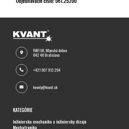
Objednávacie číslo: 061.25200
FMFI UK, Mlynská dolina
842 48 Bratislava
+421 907 913 294
kevely@kvant.sk
KATEGÓRIE
inžinierska mechanika a inžiniersky dizajn
mechatronika