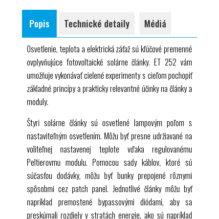
štyri solárne články a bypass diódy, ktoré je možné
1 sada inštruktážneho materiálu
prepojenie solárnych článkov v paralelnom a
ľubovoľne prepojiť
Popis
Technické detaily
Médiá
sériovom zapojení
regulovaný Peltierov modul na riadenie teploty
efekt bypassových diód
solárnych článkov
Osvetlenie, teplota a elektrická záťaž sú kľúčové premenné
zhoršenie výkonu v dôsledku tienenia
nastaviteľná svietivosť
ovplyvňujúce fotovoltaické solárne články.
ET 252
vám
softvér s návodmi a údajmi o profiloch zaťaženia na
umožňuje vykonávať cielené experimenty s cieľom pochopiť
zaznamenávanie charakteristických kriviek
základné princípy a prakticky relevantné účinky na články a
moduly.
Štyri solárne články sú osvetlené lampovým poľom s
nastaviteľným osvetlením. Môžu byť presne udržiavané na
voliteľnej nastavenej teplote vďaka regulovanému
Peltierovmu modulu. Pomocou sady káblov, ktoré sú
súčasťou dodávky, môžu byť bunky prepojené rôznymi
spôsobmi cez patch panel. Jednotlivé články môžu byť
napríklad premostené bypassovými diódami, aby sa
preskúmali rozdiely v stratách energie, ako sú napríklad