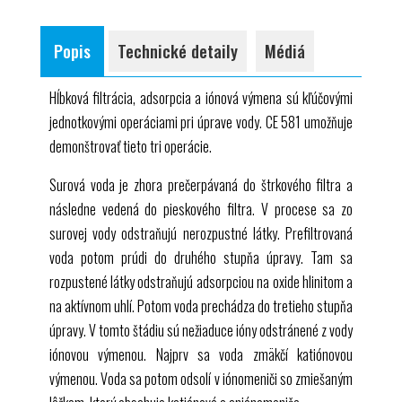
vykreslenie prelomových kriviek (adsorpcia)
úprava vody hĺbkovou filtráciou, adsorpciou, iónovou
GUNT
, sada inštruktážneho materiálu
porovnanie rôznych adsorpčných materiálov
výmenou
Popis
Technické detaily
Médiá
oboznámenie sa so základným princípom iónovej
riadenie závodu pomocou integrovaného
PLC
výmeny
integrovaný router na obsluhu a ovládanie cez
Hĺbková filtrácia, adsorpcia a iónová výmena sú kľúčovými
koncové zariadenie a na zrkadlenie obrazovky na
zrkadlenie obrazovky: zrkadlenie používateľského
jednotkovými operáciami pri úprave vody.
CE 581
umožňuje
ďalších koncových zariadeniach: PC, tablet,
rozhrania na koncových zariadeniach
demonštrovať tieto tri operácie.
smartfón
navigácia v menu nezávisle od
používateľského rozhrania zobrazeného na
Surová voda je zhora prečerpávaná do štrkového filtra a
dotykovej obrazovke
následne vedená do pieskového filtra. V procese sa zo
rôzne užívateľské úrovne dostupné na
surovej vody odstraňujú nerozpustné látky. Prefiltrovaná
koncovom zariadení: na pozorovanie
voda potom prúdi do druhého stupňa úpravy. Tam sa
experimentov alebo na obsluhu a kontrolu
rozpustené látky odstraňujú adsorpciou na oxide hlinitom a
na aktívnom uhlí. Potom voda prechádza do tretieho stupňa
úpravy. V tomto štádiu sú nežiaduce ióny odstránené z vody
iónovou výmenou. Najprv sa voda zmäkčí katiónovou
výmenou. Voda sa potom odsolí v iónomeniči so zmiešaným