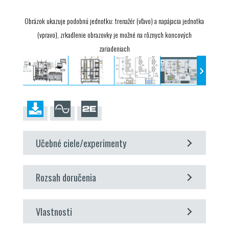
Obrázok ukazuje podobnú jednotku: trenažér (vľavo) a napájacia jednotka
(vpravo), zrkadlenie obrazovky je možné na rôznych koncových
zariadeniach
Učebné ciele/experimenty
oboznámenie sa so základným princípom
Rozsah doručenia
jednotkových operácií hĺbková filtrácia, adsorpcia a
výmena iónov
trenažér, zásobovacia jednotka, baliaca jednotka piesku,
pozorovanie a stanovenie tlakovej straty pri
Vlastnosti
baliaca jednotka štrku, baliaca jednotka oxidu hlinitého,
hĺbkovej filtrácii
baliaca jednotka aktívneho uhlia, sada hadíc, softvér