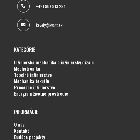
+421 907 913 294
kevely@kvant.sk
KATEGÓRIE
inžinierska mechanika a inžiniersky dizajn
mechatronika
tepelné inžinierstvo
mechanika tekutín
procesné inžinierstvo
energia a životné prostredie
INFORMÁCIE
o nás
kontakt
budúce projekty