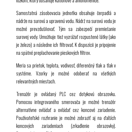
lôžkom, ktorý obsahuje katiónové a aniónomeniče.
Samostatná zásobovacia jednotka obsahuje čerpadlá a
nádrže na surovú a upravenú vodu. Nádrž na surovú vodu je
možné prevzdušňovať. Tým sa zabezpečí premiešanie
surovej vody. Umožňuje tiež vyzrážať rozpustené látky (ako
je železo) a následne ich filtrovať. K dispozícii je pripojenie
na spätné preplachovanie pieskových filtrov.
Meria sa prietok, teplota, vodivosť, diferenčný tlak a tlak v
systéme. Vzorky je možné odoberať na všetkých
relevantných miestach.
Trenažér je ovládaný
PLC
cez dotykovú obrazovku.
Pomocou integrovaného smerovača je možné trenažér
alternatívne ovládať a ovládať cez koncové zariadenie.
Používateľské rozhranie je možné zobraziť aj na ďalších
koncových zariadeniach (zrkadlenie obrazovky).