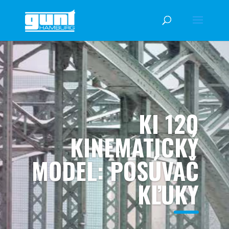
KI 120
KINEMATICKÝ
MODEL: POSÚVAČ
KĽUKY