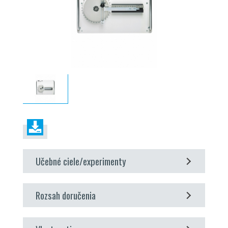
Učebné ciele/experimenty
prevod rovnomerného rotačného pohybu na čisto
Rozsah doručenia
harmonický vratný pohyb
vplyv dĺžky kľuky a vstupného uhla na výstupný zdvih
1 kinematický model
zaznamenávanie prevodovej funkcie posúvača kľuky