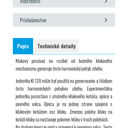
Vlastnosti
1 sada inštruktážneho materiálu
znázornenie čisto harmonického vratného pohybu
Príslušenstvo
voliteľné
WP 300.09 Laboratórny vozík
Popis
Technické detaily
Kľukový posúvač na rozdiel od bežného kľukového
mechanizmu generuje čisto harmonický pohyb zdvihu.
Jednotka
KI 120
môže byť použitá na generovanie a štúdium
čisto harmonických pohybov zdvihu. Experimentálna
jednotka pozostáva z otočného kľukového kotúča, ojnice a
pevného valca. Ojnica je na jednej strane spojená s
kľukovým kotúčom cez kľuku. Zmenou polohy kľuky na
kotúči kľuky sa nastavuje polomer kľuky v troch polohách.
Na druhom konci je ojnica pripojená k pevnému valcu. Tento