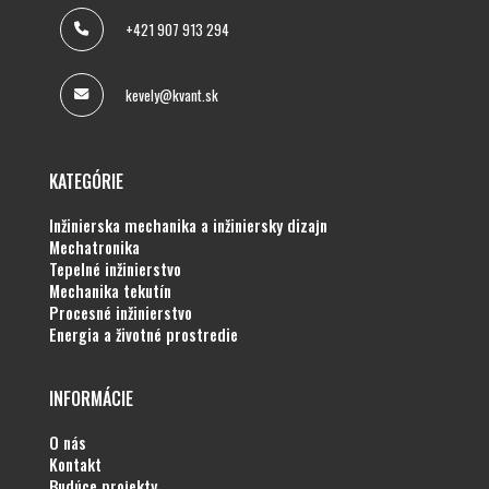
+421 907 913 294
kevely@kvant.sk
KATEGÓRIE
inžinierska mechanika a inžiniersky dizajn
mechatronika
tepelné inžinierstvo
mechanika tekutín
procesné inžinierstvo
energia a životné prostredie
INFORMÁCIE
o nás
kontakt
budúce projekty