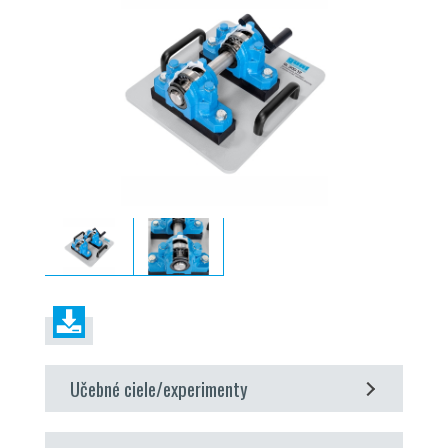
Učebné ciele/experimenty
princíp činnosti a konštrukcia stojanového ložiska