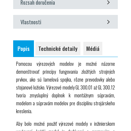
Rozsah doručenia
1 odrezaný model
Vlastnosti
1 popis
1 pohľad v reze
ukážka zložitých strojných prvkov a ukážka ich
princípu činnosti
Popis
Technické detaily
Médiá
Pomocou výrezových modelov je možné názorne
demonštrovať princípy fungovania zložitých strojných
prvkov, ako sú lamelová spojka, rôzne prevodovky alebo
stojanové ložisko. Výrezové modely
GL 300.01
až
GL 300.12
tvoria zmysluplný doplnok k montážnym súpravám,
modelom a súpravám modelov pre disciplínu strojárskeho
kreslenia.
Aby bolo možné použiť výrezové modely v inžinierskom