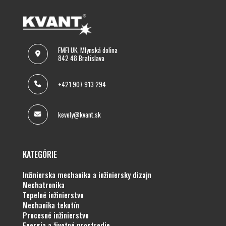
FMFI UK, Mlynská dolina
842 48 Bratislava
+421 907 913 294
kevely@kvant.sk
KATEGÓRIE
inžinierska mechanika a inžiniersky dizajn
mechatronika
tepelné inžinierstvo
mechanika tekutín
procesné inžinierstvo
energia a životné prostredie