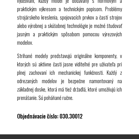
vyučovaní, každý model je dodávaný s normovým a
praktickým výkresom a technickým popisom. Problémy
strojárskeho kreslenia, spojovacích prvkov a častí strojov
alebo výrobnej a skúšobnej technológie je možné študovať
jasným a praktickým spôsobom pomocou výrezových
modelov.
Strihané modely predstavujú originálne komponenty, v
ktorých sú aktívne časti jasne viditeľné pre užívateľa pri
plnej zachovaní ich mechanickej funkčnosti. Každý z
odrezaných modelov je bezpečne namontovaný na
základnej doske, ktorá má tiež držadlá, ktoré umožňujú ich
prenášanie. Sú poháňané ručne.
Objednávacie číslo: 030.30012