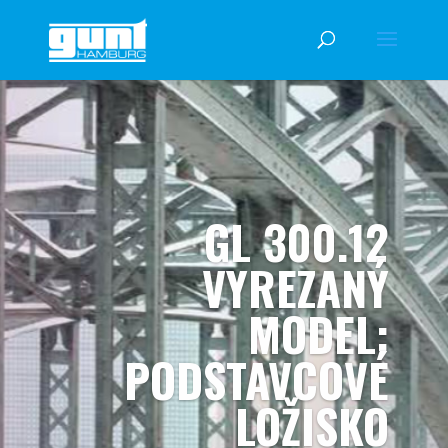
GL 300.12
VYREZANÝ
MODEL:
PODSTAVCOVÉ
LOŽISKO