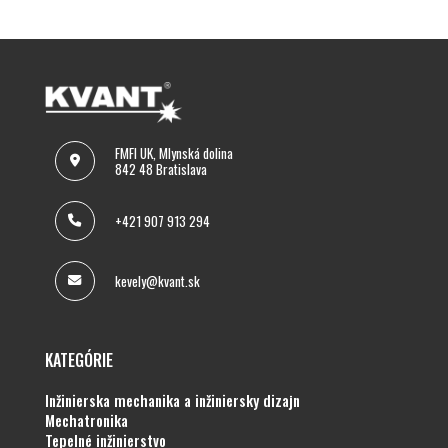
FMFI UK, Mlynská dolina
842 48 Bratislava
+421 907 913 294
kevely@kvant.sk
KATEGÓRIE
inžinierska mechanika a inžiniersky dizajn
mechatronika
tepelné inžinierstvo