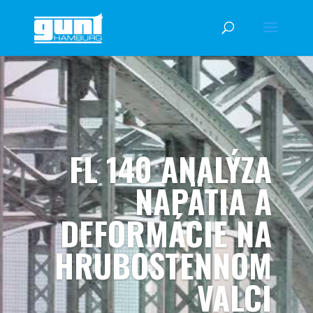
FL 140 ANALÝZA
NAPÄTIA A
DEFORMÁCIE NA
HRUBOSTENNOM
VALCI