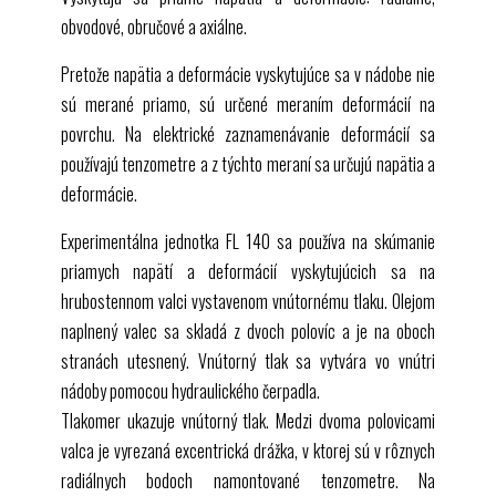
obvodové, obručové a axiálne.
Pretože napätia a deformácie vyskytujúce sa v nádobe nie
sú merané priamo, sú určené meraním deformácií na
povrchu. Na elektrické zaznamenávanie deformácií sa
používajú tenzometre a z týchto meraní sa určujú napätia a
deformácie.
Experimentálna jednotka
FL 140
sa používa na skúmanie
priamych napätí a deformácií vyskytujúcich sa na
hrubostennom valci vystavenom vnútornému tlaku. Olejom
naplnený valec sa skladá z dvoch polovíc a je na oboch
stranách utesnený. Vnútorný tlak sa vytvára vo vnútri
nádoby pomocou hydraulického čerpadla.
Tlakomer ukazuje vnútorný tlak. Medzi dvoma polovicami
valca je vyrezaná excentrická drážka, v ktorej sú v rôznych
radiálnych bodoch namontované tenzometre. Na