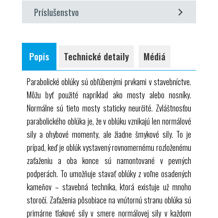
staticky určitý alebo staticky neurčitý parabolický
2 vychyľovacie valčeky s upínaním
Príslušenstvo
výpočet reakcií ložísk
oblúk pri zaťažení
1 ložisko
vplyv zaťaženia na reakčné sily a deformáciu oblúka
deformácie oblúka pri zaťažení
požadovaný
2 číselníkové meradlá
bodové zaťaženie
ložiskové reakcie klenby
1 úložný systém s penovou vložkou
SE 112 Montážny rám
rozložené zaťaženie
Popis
Technické detaily
Médiá
1 sada inštruktážneho materiálu
zavesená elastická vozovka pri zaťažení
voliteľné
Parabolické oblúky sú obľúbenými prvkami v stavebníctve.
SE 110,30 Číselníkové meradlá
Môžu byť použité napríklad ako mosty alebo nosníky.
Normálne sú tieto mosty staticky neurčité. Zvláštnosťou
parabolického oblúka je, že v oblúku vznikajú len normálové
sily a ohybové momenty, ale žiadne šmykové sily. To je
prípad, keď je oblúk vystavený rovnomernému rozloženému
zaťaženiu a oba konce sú namontované v pevných
podperách. To umožňuje stavať oblúky z voľne osadených
kameňov – stavebná technika, ktorá existuje už mnoho
storočí. Zaťaženia pôsobiace na vnútornú stranu oblúka sú
primárne tlakové sily v smere normálovej sily v každom