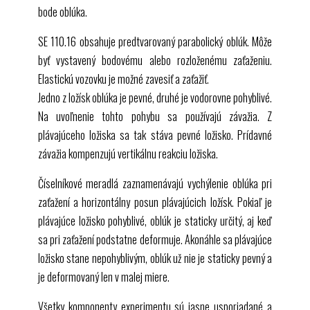
bode oblúka.
SE 110.16
obsahuje predtvarovaný parabolický oblúk. Môže
byť vystavený bodovému alebo rozloženému zaťaženiu.
Elastickú vozovku je možné zavesiť a zaťažiť.
Jedno z ložísk oblúka je pevné, druhé je vodorovne pohyblivé.
Na uvoľnenie tohto pohybu sa používajú závažia. Z
plávajúceho ložiska sa tak stáva pevné ložisko. Prídavné
závažia kompenzujú vertikálnu reakciu ložiska.
Číselníkové meradlá zaznamenávajú vychýlenie oblúka pri
zaťažení a horizontálny posun plávajúcich ložísk. Pokiaľ je
plávajúce ložisko pohyblivé, oblúk je staticky určitý, aj keď
sa pri zaťažení podstatne deformuje. Akonáhle sa plávajúce
ložisko stane nepohyblivým, oblúk už nie je staticky pevný a
je deformovaný len v malej miere.
Všetky komponenty experimentu sú jasne usporiadané a