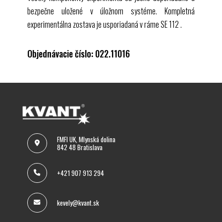
bezpečne uložené v úložnom systéme. Kompletná
experimentálna zostava je usporiadaná v ráme
SE 112
.
Objednávacie číslo: 022.11016
FMFI UK, Mlynská dolina
842 48 Bratislava
+421 907 913 294
kevely@kvant.sk