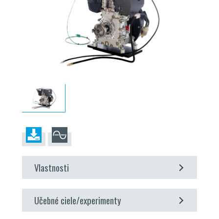
Vlastnosti
skúšobný motor na použitie v skúšobnom zariadení
Učebné ciele/experimenty
CT 110