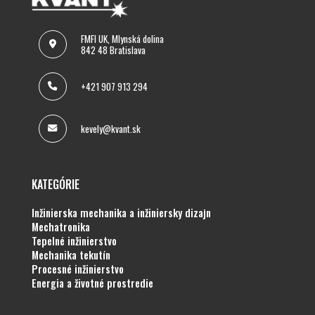
FMFI UK, Mlynská dolina
842 48 Bratislava
+421 907 913 294
kevely@kvant.sk
KATEGÓRIE
inžinierska mechanika a inžiniersky dizajn
mechatronika
tepelné inžinierstvo
mechanika tekutín
procesné inžinierstvo
energia a životné prostredie