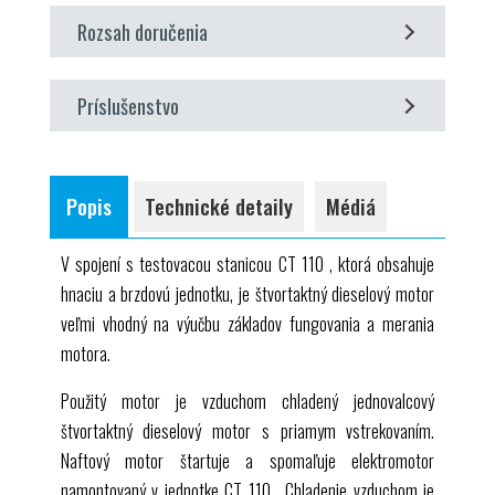
v spojení so skúšobným stojanom
CT 110
Rozsah doručenia
zoznámenie sa so štvortaktným dieselovým
motorom
1 motor, kompletný so všetkými pripojeniami a
vykresľovanie kriviek krútiaceho momentu a
Príslušenstvo
prívodnými vedeniami
výkonu
1 manuál
požadovaný
stanovenie špecifickej spotreby paliva
stanovenie objemovej účinnosti a lambda
CT 110 Skúšobný stojan pre jednovalcové motory, 7,5 kW
Popis
Technické detaily
Médiá
(pomer paliva a vzduchu)
voliteľné
určenie straty trením motora
V spojení s testovacou stanicou
CT 110
, ktorá obsahuje
CT 159.02 Jednotka na analýzu výfukových plynov
hnaciu a brzdovú jednotku, je štvortaktný dieselový motor
CT 100.11 Kalorimeter výfukových plynov pre
CT 110
veľmi vhodný na výučbu základov fungovania a merania
CT 100.13 Elektronický systém indikácie motora pre
CT
motora.
110
s
Použitý motor je vzduchom chladený jednovalcový
CT 100.16 Prevodník tlaku pre
CT 100.22
štvortaktný dieselový motor s priamym vstrekovaním.
Naftový motor štartuje a spomaľuje elektromotor
namontovaný v jednotke
CT 110
. Chladenie vzduchom je