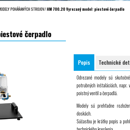
MODELY POHÁŇANÝCH STROJOV
/
HM 700.20 Vyrezaný model: piestové čerpadlo
iestové čerpadlo
Popis
Technické det
Odrezané modely sú skutočné
potrubných inštaláciách, napr. 
poistný ventil a čerpadlá.
Modely sú prehľadne rozlože
doskách.
Súčasťou je krátky popis a poh
technického kreslenia.