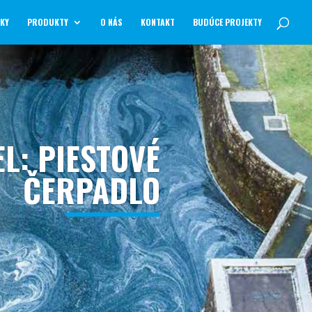
NKY
PRODUKTY
O NÁS
KONTAKT
BUDÚCE PROJEKTY
L: PIESTOVÉ
ČERPADLO