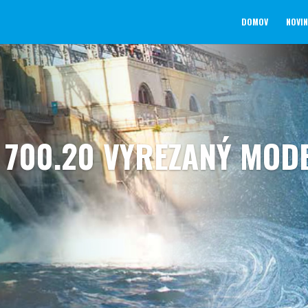
DOMOV
NOVI
700.20 VYREZANÝ MODE