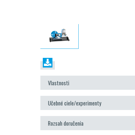
Vlastnosti
výrezový model piestového čerpadla s vratný
Učebné ciele/experimenty
oboznámenie sa s konštrukciou a funkčnosťou v
Rozsah doručenia