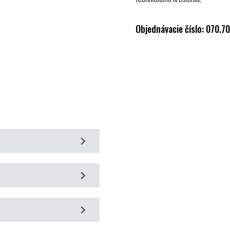
Objednávacie číslo: 070.7
m pohybom
šetkých častí