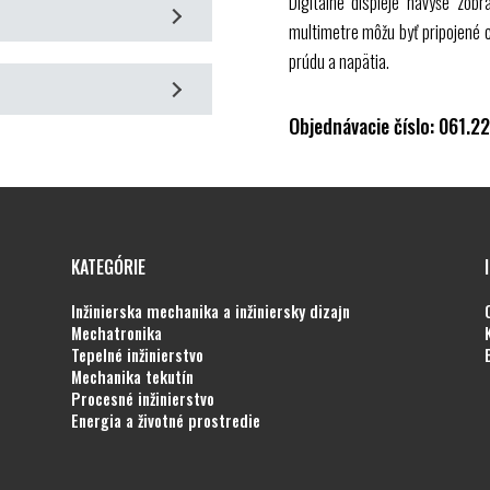
Digitálne displeje navyše zobr
lektrickú energiu
multimetre môžu byť pripojené 
vať experimenty prostredníctvom
rne v reálnych poveternostných
prúdu a napätia.
ostatného systému s veternou
Objednávacie číslo: 061.2
ému s veternou elektrárňou
ternej energie
KATEGÓRIE
inžinierska mechanika a inžiniersky dizajn
zdelávania
mechatronika
tepelné inžinierstvo
mechanika tekutín
procesné inžinierstvo
energia a životné prostredie