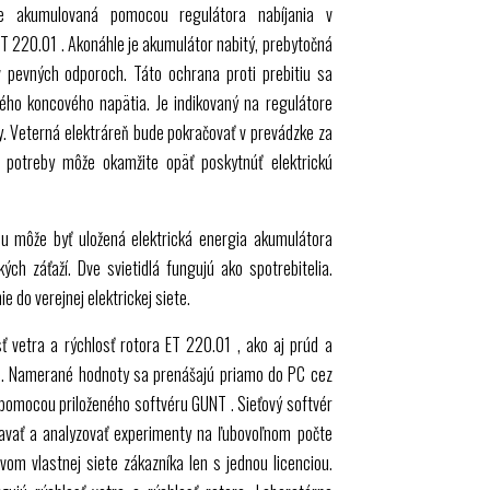
ne akumulovaná pomocou regulátora nabíjania v
ET 220.01
. Akonáhle je akumulátor nabitý, prebytočná
 v pevných odporoch. Táto ochrana proti prebitiu sa
ného koncového napätia. Je indikovaný na regulátore
y. Veterná elektráreň bude pokračovať v prevádzke za
 potreby môže okamžite opäť poskytnúť elektrickú
 môže byť uložená elektrická energia akumulátora
ch záťaží. Dve svietidlá fungujú ako spotrebitelia.
e do verejnej elektrickej siete.
ť vetra a rýchlosť rotora
ET 220.01
, ako aj prúd a
. Namerané hodnoty sa prenášajú priamo do PC cez
 pomocou priloženého softvéru
GUNT
. Sieťový softvér
avať a analyzovať experimenty na ľubovoľnom počte
vom vlastnej siete zákazníka len s jednou licenciou.