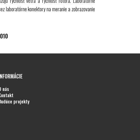
azujú rýchlosť vetra a rýchlosť rotora. Laboratórne
cez laboratórne konektory na meranie a zobrazovanie
2010
INFORMÁCIE
o nás
kontakt
budúce projekty