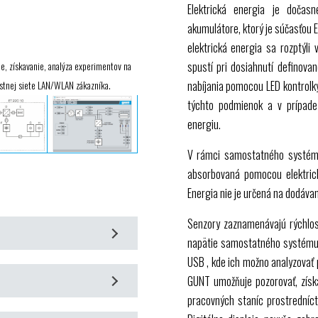
Elektrická energia je dočas
akumulátore, ktorý je súčasťou
elektrická energia sa rozptýli
spustí pri dosiahnutí definova
e, získavanie, analýza experimentov na
nabíjania pomocou
LED
kontrolk
stnej siete LAN/WLAN zákazníka.
týchto podmienok a v prípade
energiu.
V rámci samostatného systému
absorbovaná pomocou elektrický
Energia nie je určená na dodávani
Senzory zaznamenávajú rýchlos
napätie samostatného systému
USB
, kde ich možno analyzovať
nej prevádzke za reálnych
GUNT
umožňuje pozorovať, získ
pracovných staníc prostredníct
om nabíjania a elektrickými
: