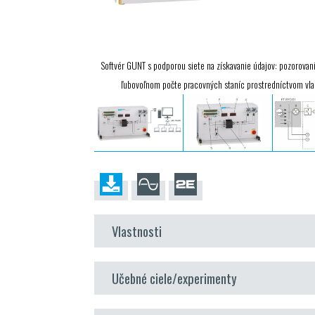
Softvér GUNT s podporou siete na získavanie údajov: pozorovani
ľubovoľnom počte pracovných staníc prostredníctvom vla
Vlastnosti
využitie veternej energie v samostat
Učebné ciele/experimenty
poveternostných podmienok
kompaktná riadiaca jednotka s regulátor
v kombinácii s veternou elektrárňou
ET 220.01