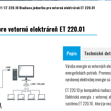
NY
/
ET 220.10 Riadiaca jednotka pre veternú elektráreň ET 220.01
pre veternú elektráreň ET 220.01
Popis
Technické det
Výroba energie vo veterných ele
energetických potrieb. Premena 
vyrobenej elektrickej energie s
ET 220.10
je kompaktná riadiaca
Elektrická energia z veternej 
systému
ET 220.10
, ktorý je nez