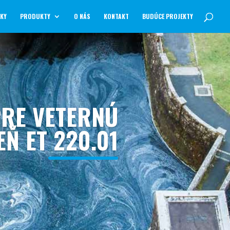
NKY
PRODUKTY
O NÁS
KONTAKT
BUDÚCE PROJEKTY
PRE VETERNÚ
Ň ET 220.01