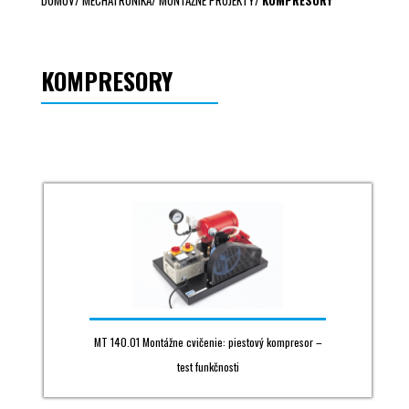
DOMOV
/
MECHATRONIKA
/
MONTÁŽNE PROJEKTY
/
KOMPRESORY
KOMPRESORY
MT 140.01 Montážne cvičenie: piestový kompresor –
test funkčnosti