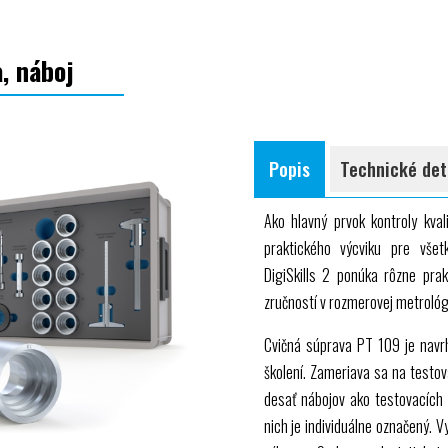
, náboj
Popis
Technické det
Ako hlavný prvok kontroly kva
praktického výcviku pre vše
DigiSkills 2 ponúka rôzne pra
zručností v rozmerovej metrológi
Cvičná súprava PT 109 je navr
školení. Zameriava sa na testo
desať nábojov ako testovacích 
nich je individuálne označený.