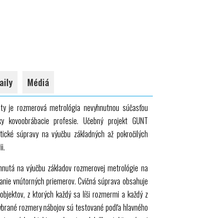
aily
Médiá
lity je rozmerová metrológia nevyhnutnou súčasťou
tky kovoobrábacie profesie. Učebný projekt
GUNT
ktické súpravy na výučbu základných až pokročilých
i.
hnutá na výučbu základov rozmerovej metrológie na
vanie vnútorných priemerov. Cvičná súprava obsahuje
objektov, z ktorých každý sa líši rozmermi a každý z
 Vybrané rozmery nábojov sú testované podľa hlavného