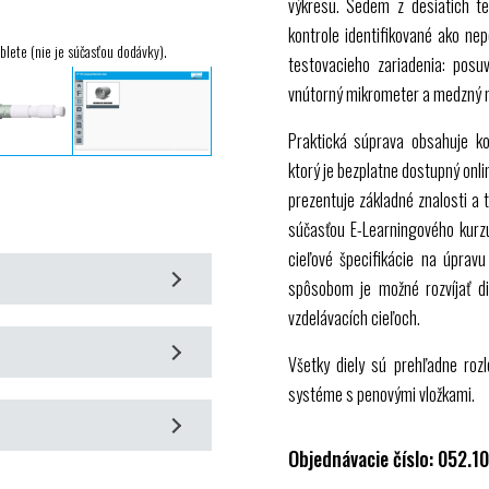
výkresu. Sedem z desiatich te
kontrole identifikované ako ne
lete (nie je súčasťou dodávky).
testovacieho zariadenia: posu
vnútorný mikrometer a medzný m
Praktická súprava obsahuje ko
ktorý je bezplatne dostupný onli
prezentuje základné znalosti a 
súčasťou E-Learningového kurzu 
cieľové špecifikácie na úpravu
spôsobom je možné rozvíjať dig
vzdelávacích cieľoch.
Všetky diely sú prehľadne ro
adením
systéme s penovými vložkami.
Objednávacie číslo: 052.1
m sprievodným materiálom
znych testovacích zariadení