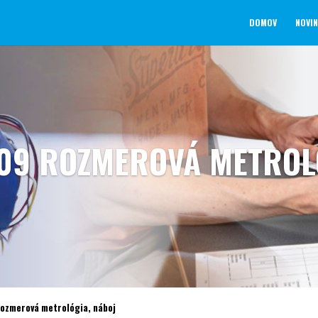
DOMOV
NOVI
109 ROZMEROVÁ METROL
Rozmerová metrológia, náboj