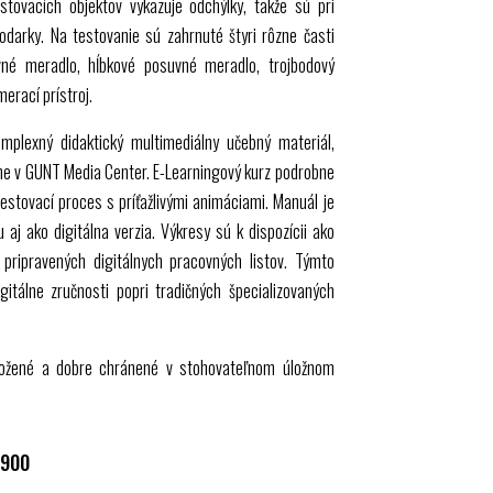
stovacích objektov vykazuje odchýlky, takže sú pri
podarky. Na testovanie sú zahrnuté štyri rôzne časti
vné meradlo, hĺbkové posuvné meradlo, trojbodový
erací prístroj.
mplexný didaktický multimediálny učebný materiál,
ne v
GUNT
Media Center. E-Learningový kurz podrobne
testovací proces s príťažlivými animáciami. Manuál je
aj ako digitálna verzia. Výkresy sú k dispozícii ako
 pripravených digitálnych pracovných listov. Týmto
itálne zručnosti popri tradičných špecializovaných
zložené a dobre chránené v stohovateľnom úložnom
0900