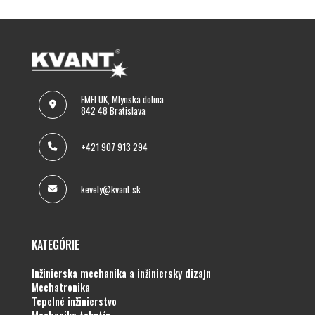
FMFI UK, Mlynská dolina
842 48 Bratislava
+421 907 913 294
kevely@kvant.sk
KATEGÓRIE
inžinierska mechanika a inžiniersky dizajn
mechatronika
tepelné inžinierstvo