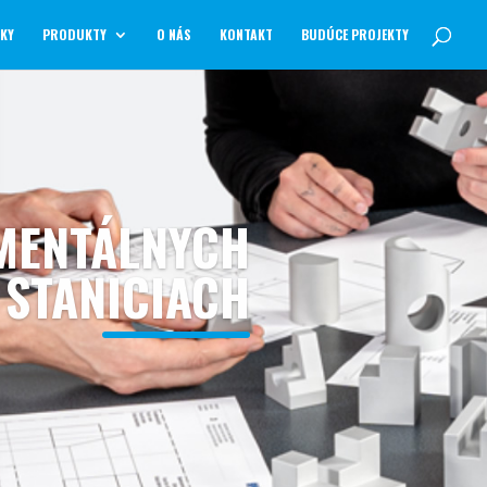
NKY
PRODUKTY
O NÁS
KONTAKT
BUDÚCE PROJEKTY
MENTÁLNYCH
STANICIACH