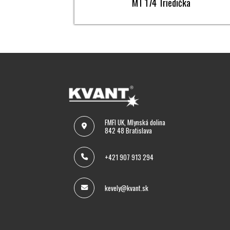
MT 174 Triedička
FMFI UK, Mlynská dolina
842 48 Bratislava
+421 907 913 294
kevely@kvant.sk