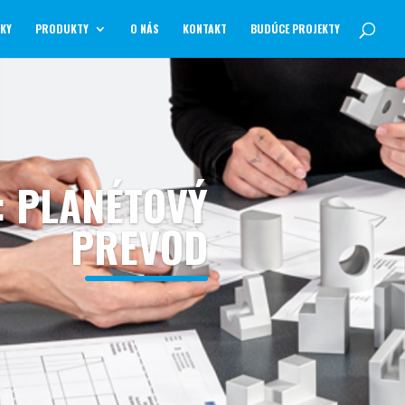
NKY
PRODUKTY
O NÁS
KONTAKT
BUDÚCE PROJEKTY
: PLANÉTOVÝ
PREVOD