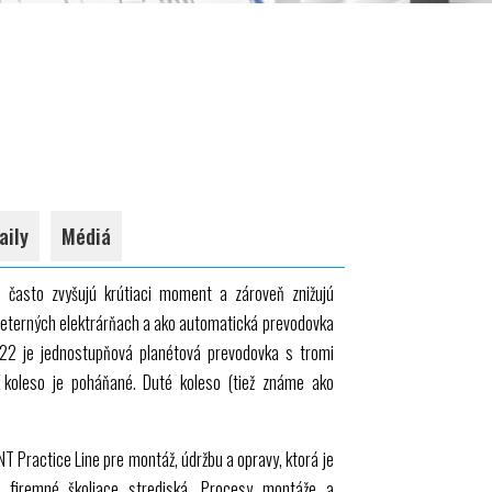
aily
Médiá
 často zvyšujú krútiaci moment a zároveň znižujú
 veterných elektrárňach a ako automatická prevodovka
22
je jednostupňová planétová prevodovka s tromi
 koleso je poháňané. Duté koleso (tiež známe ako
NT
Practice Line pre montáž, údržbu a opravy, ktorá je
a firemné školiace strediská. Procesy montáže a