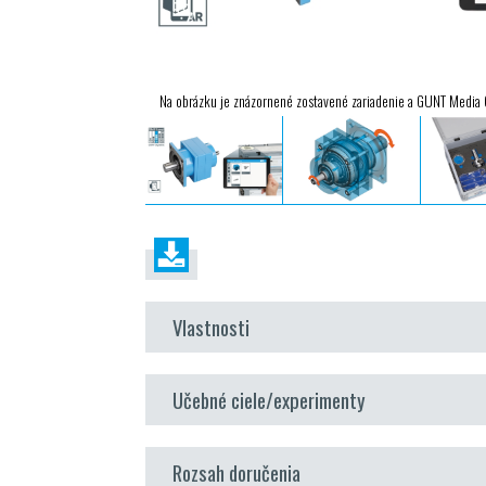
Na obrázku je znázornené zostavené zariadenie a GUNT Media C
Vlastnosti
časť vzdelávacích projektov
GUNT
DigiSkills a
Učebné ciele/experimenty
údržbu a opravy
podporované rozšírenou realitou
funkcia a konštrukcia planétového prevodu s 
multimediálne inštruktážne materiály na
USB
Rozsah doručenia
plánovanie a prezentácia montážneho procesu s