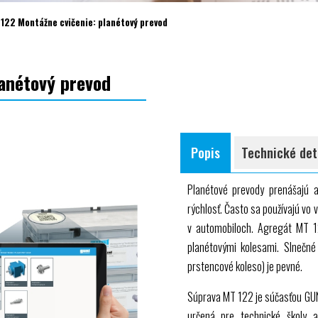
122 Montážne cvičenie: planétový prevod
anétový prevod
Popis
Technické det
Planétové prevody prenášajú a
rýchlosť. Často sa používajú vo
v automobiloch. Agregát
MT 1
planétovými kolesami. Slnečné
prstencové koleso) je pevné.
Súprava
MT 122
je súčasťou
GU
určená pre technické školy 