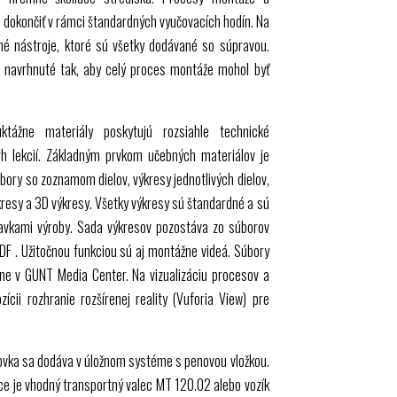
dokončiť v rámci štandardných vyučovacích hodín. Na
né nástroje, ktoré sú všetky dodávané so súpravou.
 navrhnuté tak, aby celý proces montáže mohol byť
uktážne materiály poskytujú rozsiahle technické
rh lekcií. Základným prvkom učebných materiálov je
ory so zoznamom dielov, výkresy jednotlivých dielov,
resy a 3D výkresy. Všetky výkresy sú štandardné a sú
avkami výroby. Sada výkresov pozostáva zo súborov
DF
. Užitočnou funkciou sú aj montážne videá. Súbory
ine v
GUNT
Media Center. Na vizualizáciu procesov a
zícii rozhranie rozšírenej reality (Vuforia View) pre
vka sa dodáva v úložnom systéme s penovou vložkou.
ce je vhodný transportný valec
MT 120.02
alebo vozík