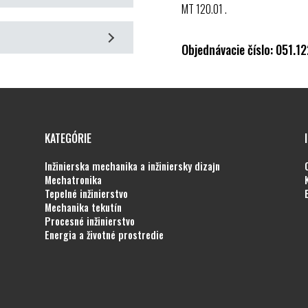
, videá
MT 120.01
.
ráv
bory
PDF
, súbory
DXF
, súbory
Objednávacie číslo: 051.1
é ložiská, tesnenia hriadeľa
ípravkami
nie
z technického popisu systému,
 (
PDF
,
DXF
,
STEP
), popisu
KATEGÓRIE
vky
ideí, online prístupu do
GUNT
inžinierska mechanika a inžiniersky dizajn
mechatronika
tepelné inžinierstvo
mechanika tekutín
procesné inžinierstvo
energia a životné prostredie