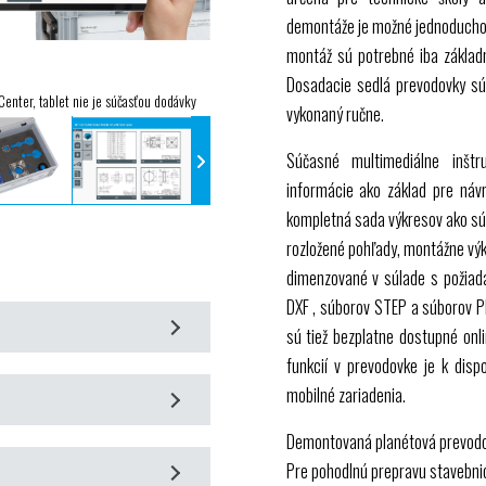
demontáže je možné jednoducho 
montáž sú potrebné iba základ
Dosadacie sedlá prevodovky sú
enter, tablet nie je súčasťou dodávky
vykonaný ručne.
Súčasné multimediálne inštr
informácie ako základ pre náv
kompletná sada výkresov ako súb
rozložené pohľady, montážne výk
dimenzované v súlade s požiad
DXF
, súborov
STEP
a súborov
P
sú tiež bezplatne dostupné onl
funkcií v prevodovke je k dispo
GUNT
Practice Line na montáž,
mobilné zariadenia.
Demontovaná planétová prevodo
pevným dutým kolesom
flash disku a online v
GUNT
Pre pohodlnú prepravu stavebni
 podporou rozšírenej reality