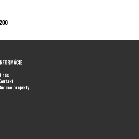
2200
INFORMÁCIE
o nás
kontakt
budúce projekty