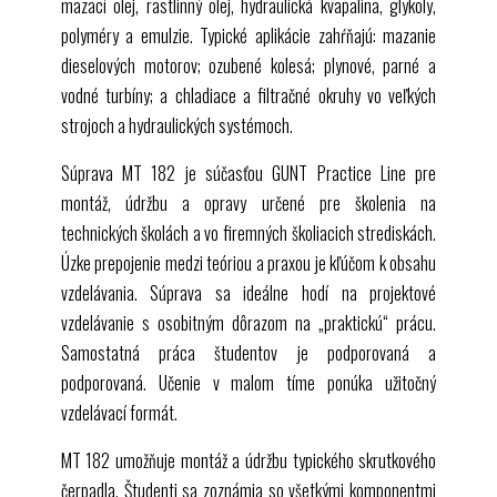
mazací olej, rastlinný olej, hydraulická kvapalina, glykoly,
polyméry a emulzie. Typické aplikácie zahŕňajú: mazanie
dieselových motorov; ozubené kolesá; plynové, parné a
vodné turbíny; a chladiace a filtračné okruhy vo veľkých
strojoch a hydraulických systémoch.
Súprava
MT 182
je súčasťou
GUNT
Practice Line pre
montáž, údržbu a opravy určené pre školenia na
technických školách a vo firemných školiacich strediskách.
Úzke prepojenie medzi teóriou a praxou je kľúčom k obsahu
vzdelávania. Súprava sa ideálne hodí na projektové
vzdelávanie s osobitným dôrazom na „praktickú“ prácu.
Samostatná práca študentov je podporovaná a
podporovaná. Učenie v malom tíme ponúka užitočný
vzdelávací formát.
MT 182
umožňuje montáž a údržbu typického skrutkového
čerpadla. Študenti sa zoznámia so všetkými komponentmi