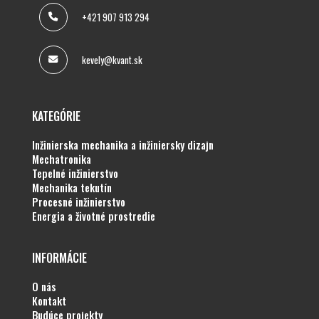
+421 907 913 294
kevely@kvant.sk
KATEGÓRIE
inžinierska mechanika a inžiniersky dizajn
mechatronika
tepelné inžinierstvo
mechanika tekutín
procesné inžinierstvo
energia a životné prostredie
INFORMÁCIE
o nás
kontakt
budúce projekty