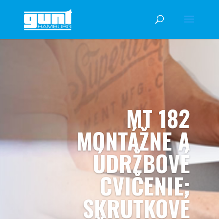
MT 182
MONTÁŽNE A
ÚDRŽBOVÉ
CVIČENIE:
SKRUTKOVÉ