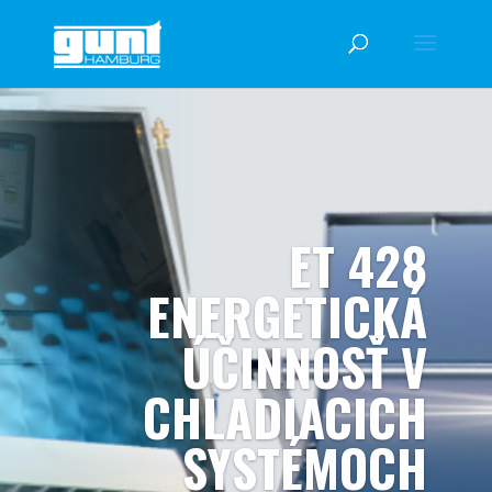
ET 428
ENERGETICKÁ
ÚČINNOSŤ V
CHLADIACICH
SYSTÉMOCH