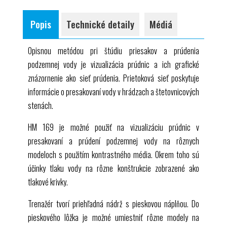
vizualizácia dvojrozmerných priesakov a tokov
určenie tlakovej krivky na základni
1 sada inštruktážneho materiálu
podzemnej vody
určenie tlakovej krivky na opornej stene
Popis
Technické detaily
Médiá
prieskum tlaku vody na konštrukcie
hladiny podzemnej vody v priebehu času v rôznych
uzavretý vodný okruh
modeloch
Opisnou metódou pri štúdiu priesakov a prúdenia
podzemnej vody je vizualizácia prúdnic a ich grafické
znázornenie ako sieť prúdenia. Prietoková sieť poskytuje
informácie o presakovaní vody v hrádzach a štetovnicových
stenách.
HM 169
je možné použiť na vizualizáciu prúdnic v
presakovaní a prúdení podzemnej vody na rôznych
modeloch s použitím kontrastného média. Okrem toho sú
účinky tlaku vody na rôzne konštrukcie zobrazené ako
tlakové krivky.
Trenažér tvorí priehľadná nádrž s pieskovou náplňou. Do
pieskového lôžka je možné umiestniť rôzne modely na