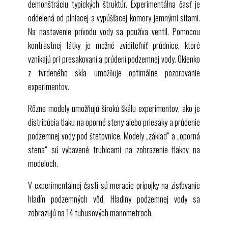
demonštráciu typických štruktúr. Experimentálna časť je
oddelená od plniacej a vypúšťacej komory jemnými sitami.
Na nastavenie prívodu vody sa používa ventil. Pomocou
kontrastnej látky je možné zviditeľniť prúdnice, ktoré
vznikajú pri presakovaní a prúdení podzemnej vody. Okienko
z tvrdeného skla umožňuje optimálne pozorovanie
experimentov.
Rôzne modely umožňujú širokú škálu experimentov, ako je
distribúcia tlaku na oporné steny alebo priesaky a prúdenie
podzemnej vody pod štetovnice. Modely „základ“ a „oporná
stena“ sú vybavené trubicami na zobrazenie tlakov na
modeloch.
V experimentálnej časti sú meracie prípojky na zisťovanie
hladín podzemných vôd. Hladiny podzemnej vody sa
zobrazujú na 14 tubusových manometroch.