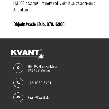
HM 169
obsahuje uzavretý vodný okruh so zásobníkom a
čerpadlom.
Objednávacie číslo: 070.16900
FMFI UK, Mlynská dolina
842 48 Bratislava
+421 907 913 294
kevely@kvant.sk