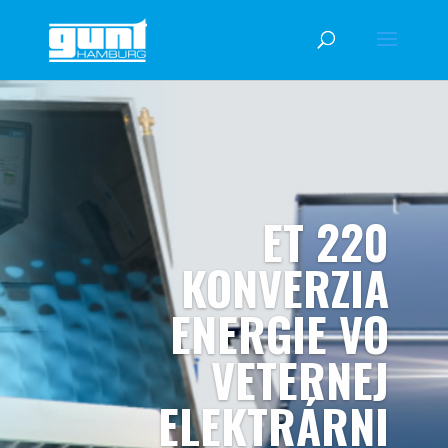
ET 220
KONVERZIA
ENERGIE VO
VETERNEJ
ELEKTRÁRNI