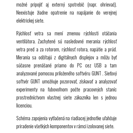
možné pripojiť aj externý spotrebič (napr. ohrievač).
Neexistuje žiadne opatrenie na napájanie do verejnej
elektrickej siete.
Rýchlosť vetra sa mení zmenou rýchlosti otáčania
ventilátora. Zachytené sú nasledovné merania: rýchlosť
vetra pred a za rotorom, rýchlosť rotora, napätie a prúd.
Merania sa odčítajú z digitálnych displejov a môžu byť
súčasne prenášané priamo do PC cez
USB
a tam
analyzované pomocou priloženého softvéru
GUNT
. Sieťový
softvér
GUNT
umožňuje pozorovať, získavať a analyzovať
experimenty na ľubovoľnom počte pracovných staníc
prostredníctvom vlastnej siete zákazníka len s jednou
licenciou.
Schéma zapojenia vytlačená na riadiacej jednotke uľahčuje
priradenie všetkých komponentov v rámci izolovanej siete.