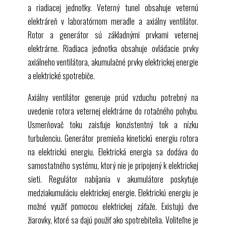
ET 220.01 Veterná elektráreň
a riadiacej jednotky. Veterný tunel obsahuje veternú
elektráreň v laboratórnom meradle a axiálny ventilátor.
Rotor a generátor sú základnými prvkami veternej
elektrárne. Riadiaca jednotka obsahuje ovládacie prvky
axiálneho ventilátora, akumulačné prvky elektrickej energie
a elektrické spotrebiče.
Axiálny ventilátor generuje prúd vzduchu potrebný na
uvedenie rotora veternej elektrárne do rotačného pohybu.
Usmerňovač toku zaisťuje konzistentný tok a nízku
turbulenciu. Generátor premieňa kinetickú energiu rotora
na elektrickú energiu. Elektrická energia sa dodáva do
samostatného systému, ktorý nie je pripojený k elektrickej
sieti. Regulátor nabíjania v akumulátore poskytuje
medziakumuláciu elektrickej energie. Elektrickú energiu je
možné využiť pomocou elektrickej záťaže. Existujú dve
žiarovky, ktoré sa dajú použiť ako spotrebitelia. Voliteľne je