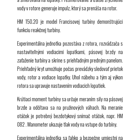
vody v rotore generuje impulz, ktorý sa prenáša na rotor.
HM 150.20
je model Francisovej turbíny demonštrujúci
funkciu reakčnej turbíny.
Experimentálna jednotka pozostáva z rotora, rozvádzača s
nastaviteľnými vodiacimi lopatkami, pásovej brzdy na
zaťaženie turbíny a skrine s priehľadným predným panelom.
Priehľadný kryt umožňuje počas prevádzky sledovať prietok
vody, rotor a vodiace lopatky. Uhol nábehu a tým aj výkon
rotora sa upravuje nastavením vodiacich lopatiek.
Krútiaci moment turbíny sa určuje meraním sily na pásovej
brzde a odčítava sa na pružinových váhach. Na meranie
otáčok je potrebný bezdotykový snímač otáčok, napr.
HM
082
. Manometer ukazuje tlak vody na vstupe do turbíny.
Experimentálna jednotka sa ľahko a bezpečne umiestni na