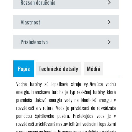
Rozsah doručenia
určenie krútiaceho momentu, výkonu a účinnosti
grafické znázornenie charakteristických kriviek pre
1 experimentálna jednotka
krútiaci moment, výkon a účinnosť
Vlastnosti
1 sada inštruktážneho materiálu
model reakčnej turbíny
Príslušenstvo
priehľadný operačný priestor
turbína s nastaviteľnými vodiacimi lopatkami
voliteľné
zaťaženie pásovou brzdou
HM 150 Základný modul pre experimenty v mechanike
Popis
Technické detaily
Médiá
tekutín
HM 082 Snímač rýchlosti
Vodné turbíny sú lopatkové stroje využívajúce vodnú
energiu. Francisova turbína je typ reakčnej turbíny, ktorá
premieňa tlakovú energiu vody na kinetickú energiu v
rozvádzači a v rotore. Voda je privádzaná do rozvádzača
pomocou špirálového puzdra. Pretekajúca voda je v
rozvádzači urýchľovaná nastaviteľnými vodiacimi lopatkami
a smerovaná na lopatky. Presmerovanie a ďalšie zrýchlenie