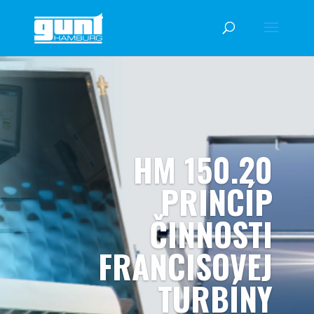
HM 150.20
PRINCÍP
ČINNOSTI
FRANCISOVEJ
TURBÍNY