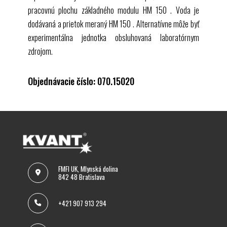
pracovnú plochu základného modulu
HM 150
. Voda je
dodávaná a prietok meraný
HM 150
. Alternatívne môže byť
experimentálna jednotka obsluhovaná laboratórnym
zdrojom.
Objednávacie číslo: 070.15020
FMFI UK, Mlynská dolina
842 48 Bratislava
+421 907 913 294