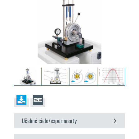
Učebné ciele/experimenty
konštrukcia a funkcia Francisovej turbíny