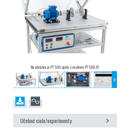
Na obrázku je PT 500 spolu s vozíkom PT 500.01
Učebné ciele/experimenty