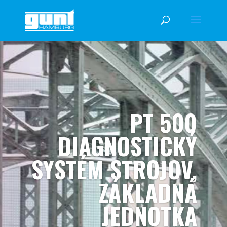
PT 500
DIAGNOSTICKÝ
SYSTÉM STROJOV,
ZÁKLADNÁ
JEDNOTKA