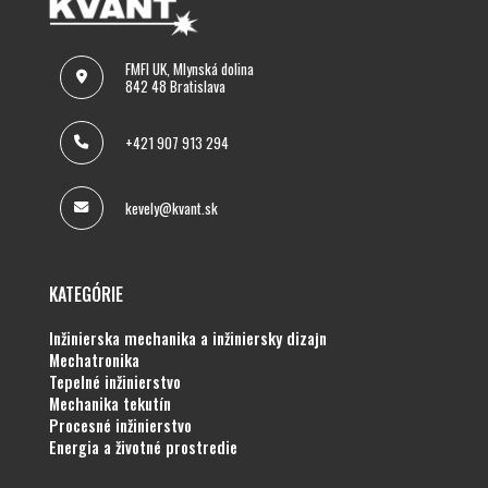
FMFI UK, Mlynská dolina
842 48 Bratislava
+421 907 913 294
kevely@kvant.sk
KATEGÓRIE
inžinierska mechanika a inžiniersky dizajn
mechatronika
tepelné inžinierstvo
mechanika tekutín
procesné inžinierstvo
energia a životné prostredie