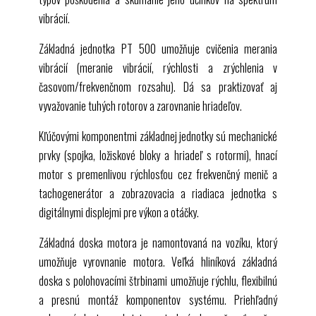
PT 500.15 Poškodenie súpravy ozubených kolies
vibrácií.
PT 500.16 Súprava kľukového mechanizmu
PT 500.17 Kavitácia v súprave čerpadiel
Základná jednotka
PT 500
umožňuje cvičenia merania
PT 500.18 Vibrácie v súprave ventilátorov
vibrácií (meranie vibrácií, rýchlosti a zrýchlenia v
PT 500.19 Súprava elektromechanických vibrácií
časovom/frekvenčnom rozsahu). Dá sa praktizovať aj
PT 500.05 Brzdová a zaťažovacia jednotka
vyvažovanie tuhých rotorov a zarovnanie hriadeľov.
PT 500.01 Laboratórny vozík
PT 500.41 Dva snímače posunu
Kľúčovými komponentmi základnej jednotky sú mechanické
prvky (spojka, ložiskové bloky a hriadeľ s rotormi), hnací
motor s premenlivou rýchlosťou cez frekvenčný menič a
tachogenerátor a zobrazovacia a riadiaca jednotka s
digitálnymi displejmi pre výkon a otáčky.
Základná doska motora je namontovaná na vozíku, ktorý
umožňuje vyrovnanie motora. Veľká hliníková základná
doska s polohovacími štrbinami umožňuje rýchlu, flexibilnú
a presnú montáž komponentov systému. Priehľadný