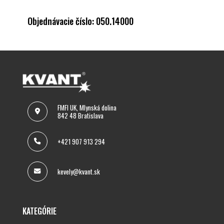
Objednávacie číslo: 050.14000
FMFI UK, Mlynská dolina
842 48 Bratislava
+421 907 913 294
kevely@kvant.sk
KATEGÓRIE