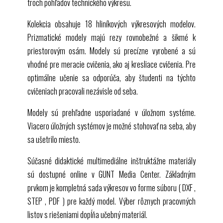
troch pohľadov technického výkresu.
spoznávať Web Based Training (
WBT
) a
používať ich
Kolekcia obsahuje 18 hliníkových výkresových modelov.
využívať asistenčné, simulačné, diagnostické
Prizmatické modely majú rezy rovnobežné a šikmé k
alebo vizualizačné systémy, napr. QR kódy,
priestorovým osám. Modely sú precízne vyrobené a sú
CAD
prehliadač
vhodné pre meracie cvičenia, ako aj kresliace cvičenia. Pre
optimálne učenie sa odporúča, aby študenti na týchto
cvičeniach pracovali nezávisle od seba.
Modely sú prehľadne usporiadané v úložnom systéme.
Viacero úložných systémov je možné stohovať na seba, aby
sa ušetrilo miesto.
Súčasné didaktické multimediálne inštruktážne materiály
sú dostupné online v
GUNT
Media Center. Základným
prvkom je kompletná sada výkresov vo forme súboru (
DXF
,
STEP
,
PDF
) pre každý model. Výber rôznych pracovných
listov s riešeniami dopĺňa učebný materiál.