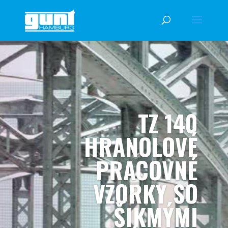
TZ 140
HRANOLOVÉ
PRACOVNÉ
VZORKY SO
ŠIKMÝMI