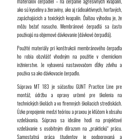
materiálov čerpadiel – na čerpanie agresívnych kvapalín,
opráv, navrhovaných cvičení; návod od výrobcu
ako sú kyseliny a žieraviny, ako aj rádioaktívnych, horľavých,
zapáchajúcich a toxických kvapalín. Ďalšou výhodou je, že
môžu bežať nasucho. Membránové čerpadlá sa často
používajú na objemové dávkovanie (dávkové čerpadlá).
Použité materiály pri konštrukcii membránového čerpadla
ho robia obzvlášť vhodným na použitie v chemickom
inžinierstve. Je vybavená nastavovačom dĺžky zdvihu a
používa sa ako dávkovacie čerpadlo.
Súprava
MT 183
je súčasťou
GUNT
Practice Line pre
montáž, údržbu a opravy určené pre školenia na
technických školách a vo firemných školiacich strediskách.
Úzke prepojenie medzi teóriou a praxou je kľúčom k obsahu
vzdelávania. Súprava sa ideálne hodí na projektové
vzdelávanie s osobitným dôrazom na „praktickú“ prácu.
Samostatná práca študentov je podporovaná a