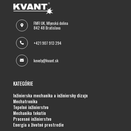
FMFI UK, Mlynská dolina
842 48 Bratislava
+421 907 913 294
kevely@kvant.sk
KATEGÓRIE
inžinierska mechanika a inžiniersky dizajn
mechatronika
tepelné inžinierstvo
mechanika tekutín
procesné inžinierstvo
energia a životné prostredie