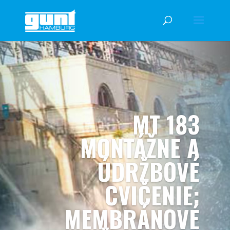
MT 183
MONTÁŽNE A
ÚDRŽBOVÉ
CVIČENIE:
MEMBRÁNOVÉ