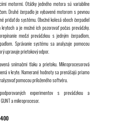
cími motormi. Otáčky jedného motora sú variabilne
čom. Druhé čerpadlo je vybavené motorom s pevnou
žné pridať do systému. Obežné kolesá oboch čerpadiel
 krytoch a je možné ich pozorovať počas prevádzky.
prepínanie medzi prevádzkou s jedným čerpadlom,
rpadlom. Správanie systému sa analyzuje pomocou
orý upravuje prietokový odpor.
bavená snímačmi tlaku a prietoku. Mikroprocesorová
nená v kryte. Namerané hodnoty sa prenášajú priamo
nalyzovať pomocou priloženého softvéru.
 podporovaných experimentov s prevádzkou a
r
GUNT
a mikroprocesor.
8400