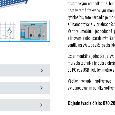
odstredivými čerpadlami s hna
nastaviteľné frekvenčným meni
rýchlosťou, toto čerpadlo je mo
sú namontované v priehľadných
Ventily umožňujú jednoduché 
sériovým alebo paralelným če
ventilu na výstupe z čerpadla, kt
Experimentálna jednotka je vy
meracia technika je dobre chrá
do PC cez
USB
, kde ich možno a
Všetky výhody softvérovo
 prevádzky jedného čerpadla,
vyhodnocovaním ponúka softvé
u
Objednávacie číslo: 070.2