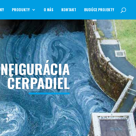
NKY
PRODUKTY
O NÁS
KONTAKT
BUDÚCE PROJEKTY
ONFIGURÁCIA
ČERPADIEL