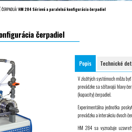
É ČERPADLÁ
/
HM 284 Sériová a paralelná konfigurácia čerpadiel
onfigurácia čerpadiel
Popis
Technické det
V zložitých systémoch môžu byť č
prevádzke sa sčítavajú hlavy čer
(kapacity) čerpadiel.
Experimentálna jednotka poskyt
prevádzku a interakciu dvoch čer
HM 284
sa vyznačuje uzavre