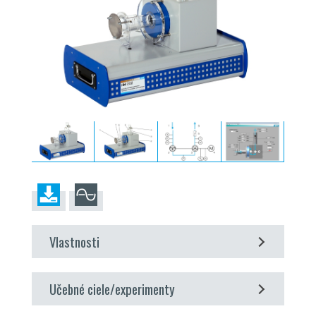
Vlastnosti
názorný model radiálneho kompresora
Učebné ciele/experimenty
priehľadné prívodné a sacie potrubie
Softvér
GUNT
na zber dát, vizualizáciu a obsluhu