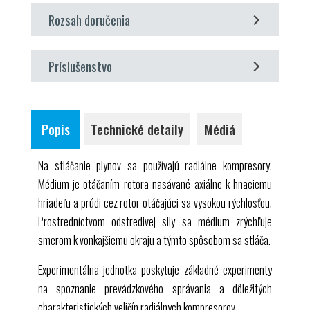
prevádzkové správanie a charakteristické veličiny
súčasť stroja na fluidnú energiu
GUNT
Labline
Rozsah doručenia
radiálneho kompresora
záznam krivky kompresora pre oba stupne
1 experimentálna jednotka
vplyv rýchlosti rotora na tlak
Príslušenstvo
1 softvér
GUNT
+ kábel
USB
vplyv rýchlosti rotora na prietok
1 sada inštruktážneho materiálu
voliteľné
rozdelenie stupňov tlakových pomerov
účinok kompresie na zvýšenie teploty
WP 300.09 Laboratórny vozík
Popis
Technické detaily
Médiá
určenie hydraulického výkonu a účinnosti
Na stláčanie plynov sa používajú radiálne kompresory.
Médium je otáčaním rotora nasávané axiálne k hnaciemu
hriadeľu a prúdi cez rotor otáčajúci sa vysokou rýchlosťou.
Prostredníctvom odstredivej sily sa médium zrýchľuje
smerom k vonkajšiemu okraju a týmto spôsobom sa stláča.
Experimentálna jednotka poskytuje základné experimenty
na spoznanie prevádzkového správania a dôležitých
charakteristických veličín radiálnych kompresorov.