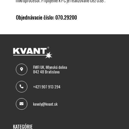
mikroprocesor. Pripojenie k PC je realizované cez
USB
.
Objednávacie číslo: 070.29200
FMFI UK, Mlynská dolina
842 48 Bratislava
+421 907 913 294
kevely@kvant.sk
KATEGÓRIE