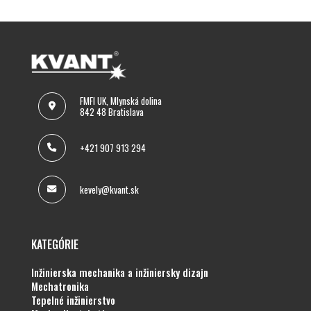
FMFI UK, Mlynská dolina
842 48 Bratislava
+421 907 913 294
kevely@kvant.sk
KATEGÓRIE
inžinierska mechanika a inžiniersky dizajn
mechatronika
tepelné inžinierstvo