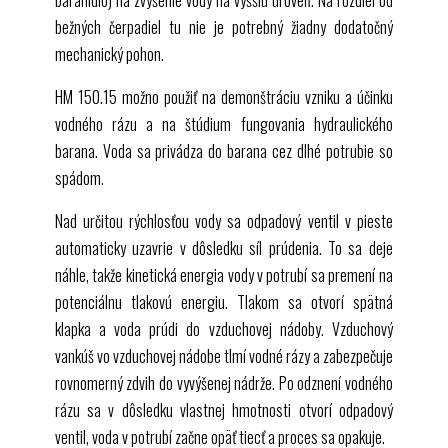
bežných čerpadiel tu nie je potrebný žiadny dodatočný
mechanický pohon.
HM 150.15
možno použiť na demonštráciu vzniku a účinku
vodného rázu a na štúdium fungovania hydraulického
barana. Voda sa privádza do barana cez dlhé potrubie so
spádom.
Nad určitou rýchlosťou vody sa odpadový ventil v pieste
automaticky uzavrie v dôsledku síl prúdenia. To sa deje
náhle, takže kinetická energia vody v potrubí sa premení na
potenciálnu tlakovú energiu. Tlakom sa otvorí spätná
klapka a voda prúdi do vzduchovej nádoby. Vzduchový
vankúš vo vzduchovej nádobe tlmí vodné rázy a zabezpečuje
rovnomerný zdvih do vyvýšenej nádrže. Po odznení vodného
rázu sa v dôsledku vlastnej hmotnosti otvorí odpadový
ventil, voda v potrubí začne opäť tiecť a proces sa opakuje.