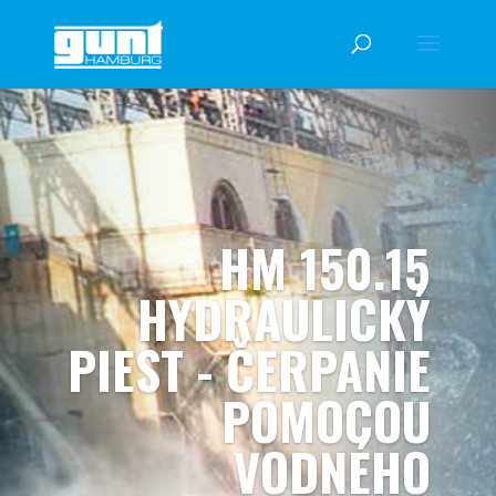
HM 150.15
HYDRAULICKÝ
PIEST - ČERPANIE
POMOCOU
VODNÉHO