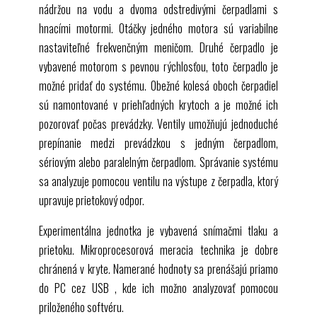
nádržou na vodu a dvoma odstredivými čerpadlami s
hnacími motormi. Otáčky jedného motora sú variabilne
nastaviteľné frekvenčným meničom. Druhé čerpadlo je
vybavené motorom s pevnou rýchlosťou, toto čerpadlo je
možné pridať do systému. Obežné kolesá oboch čerpadiel
sú namontované v priehľadných krytoch a je možné ich
pozorovať počas prevádzky. Ventily umožňujú jednoduché
prepínanie medzi prevádzkou s jedným čerpadlom,
sériovým alebo paralelným čerpadlom. Správanie systému
sa analyzuje pomocou ventilu na výstupe z čerpadla, ktorý
upravuje prietokový odpor.
Experimentálna jednotka je vybavená snímačmi tlaku a
prietoku. Mikroprocesorová meracia technika je dobre
chránená v kryte. Namerané hodnoty sa prenášajú priamo
do PC cez
USB
, kde ich možno analyzovať pomocou
priloženého softvéru.