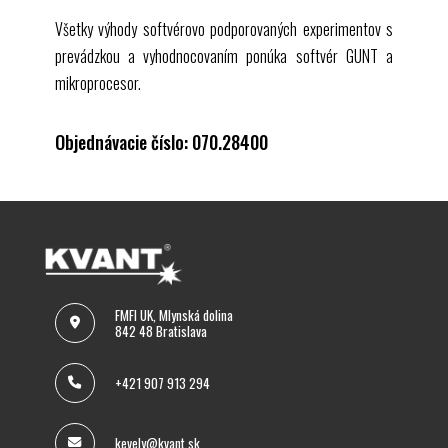
Všetky výhody softvérovo podporovaných experimentov s
prevádzkou a vyhodnocovaním ponúka softvér
GUNT
a
mikroprocesor.
Objednávacie číslo: 070.28400
FMFI UK, Mlynská dolina
842 48 Bratislava
+421 907 913 294
kevely@kvant.sk