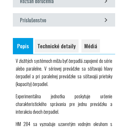
Rozsah doručenia
jediné čerpadlo
Softvér
GUNT
na zber dát, vizualizáciu a obsluhu
sériová konfigurácia
súčasť stroja na fluidnú energiu
GUNT
Labline
1 experimentálna jednotka
paralelná konfigurácia
Príslušenstvo
1 softvér
GUNT
+ kábel
USB
zaznamenávanie kriviek čerpadla
1 sada inštruktážneho materiálu
voliteľné
stanovenie účinnosti čerpadla
WP 300.09 Laboratórny vozík
záznam systémových charakteristík
Popis
Technické detaily
Médiá
V zložitých systémoch môžu byť čerpadlá zapojené do série
alebo paralelne. V sériovej prevádzke sa sčítavajú hlavy
čerpadiel a pri paralelnej prevádzke sa sčítavajú prietoky
(kapacity) čerpadiel.
Experimentálna jednotka poskytuje určenie
charakteristického správania pre jednu prevádzku a
interakciu dvoch čerpadiel.
HM 284
sa vyznačuje uzavretým vodným okruhom s