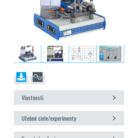
Vlastnosti
charakteristické správanie čerpadiel počas
Učebné ciele/experimenty
prevádzky jedného čerpadla, sériovej alebo
paralelnej konfigurácie
prevádzkové správanie odstredivých čerpadiel
uzavretý vodný okruh