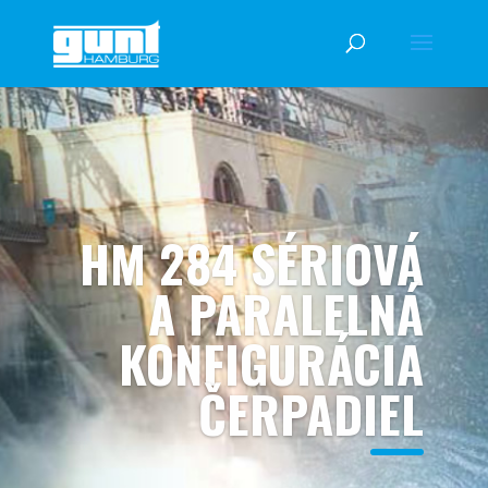
HM 284 SÉRIOVÁ
A PARALELNÁ
KONFIGURÁCIA
ČERPADIEL