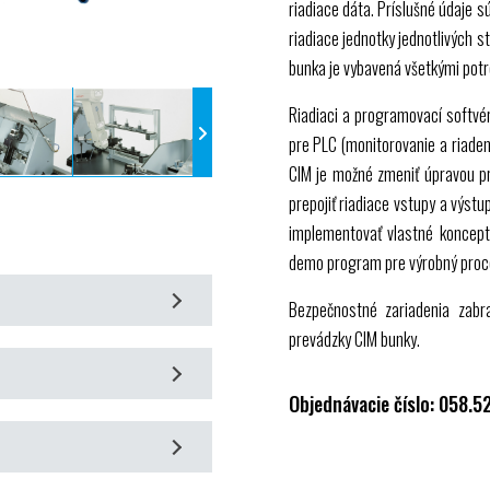
riadiace dáta. Príslušné údaje 
riadiace jednotky jednotlivých s
bunka je vybavená všetkými potr
Riadiaci a programovací softvé
pre
PLC
(monitorovanie a riaden
CIM
je možné zmeniť úpravou 
prepojiť riadiace vstupy a výstu
implementovať vlastné koncepty
demo program pre výrobný proc
Bezpečnostné zariadenia zabr
prevádzky
CIM
bunky.
 v automatizovanom výrobnom
Objednávacie číslo: 058.5
vanie sekvencií
cez
USB
zaučovania