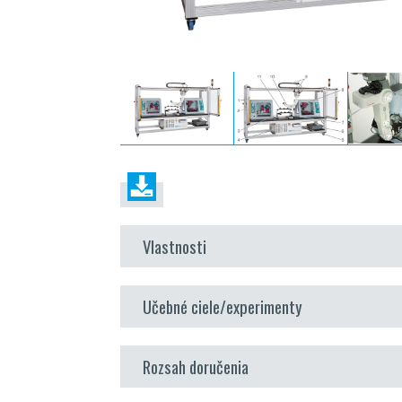
Vlastnosti
oboznámenie sa so sekvenciami zahrnutými
Učebné ciele/experimenty
procese
PLC
a softvér na riadenie procesov na monitoro
vytváranie údajov o diele
5-osový servorobot ako horný systém
Rozsah doručenia
písanie
CNC
programu
komunikácia medzi
PLC
a riadiacim softvérom 
programovanie priemyselného robota vrátane 