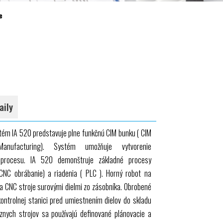
e
aily
stém
IA 520
predstavuje plne funkčnú
CIM
bunku (
CIM
nufacturing). Systém umožňuje vytvorenie
 procesu.
IA 520
demonštruje základné procesy
CNC
obrábanie) a riadenia (
PLC
). Horný robot na
va
CNC
stroje surovými dielmi zo zásobníka. Obrobené
kontrolnej stanici pred umiestnením dielov do skladu
ôznych strojov sa používajú definované plánovacie a