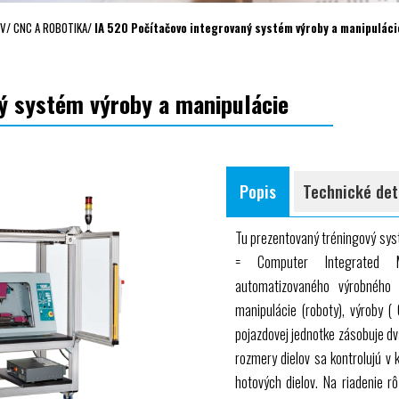
OV
/
CNC A ROBOTIKA
/
IA 520 Počítačovo integrovaný systém výroby a manipuláci
ý systém výroby a manipulácie
Popis
Technické det
Tu prezentovaný tréningový sy
= Computer Integrated Ma
automatizovaného výrobného
manipulácie (roboty), výroby (
pojazdovej jednotke zásobuje d
rozmery dielov sa kontrolujú v 
hotových dielov. Na riadenie r