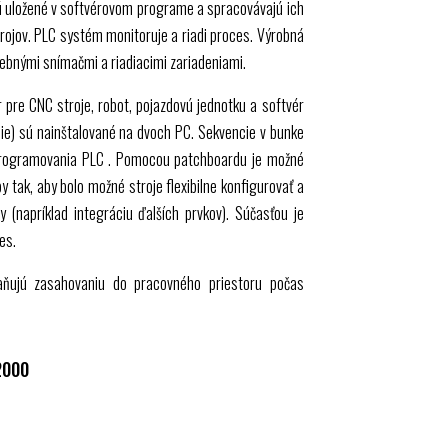
sú uložené v softvérovom programe a spracovávajú ich
trojov.
PLC
systém monitoruje a riadi proces. Výrobná
ebnými snímačmi a riadiacimi zariadeniami.
r pre
CNC
stroje, robot, pojazdovú jednotku a softvér
ie) sú nainštalované na dvoch PC. Sekvencie v bunke
programovania
PLC
. Pomocou patchboardu je možné
py tak, aby bolo možné stroje flexibilne konfigurovať a
 (napríklad integráciu ďalších prvkov). Súčasťou je
es.
aňujú zasahovaniu do pracovného priestoru počas
2000