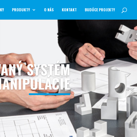
NKY
PRODUKTY
O NÁS
KONTAKT
BUDÚCE PROJEKTY
VANÝ SYSTÉM
MANIPULÁCIE