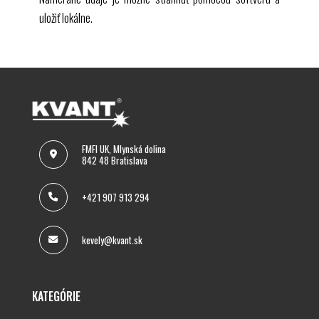
uložiť lokálne.
FMFI UK, Mlynská dolina
842 48 Bratislava
+421 907 913 294
kevely@kvant.sk
KATEGÓRIE