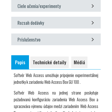
konfigurácia webového prístupového boxu
GU 100
Ciele učenia/experimenty
špecifická pre dané zariadenie
systémovo nezávislý prístup k softvérovému
spolu s experimentálnou jednotkou:
rozhraniu prostredníctvom webového prehliadača
Rozsah dodávky
Vzdialená výučba cez webovú aplikáciu
schéma procesu
1 Softvér na prístup na web
prepínanie stavov
Príslušenstvo
aktuálne namerané hodnoty
požadované
prenos nameraných hodnôt na ďalšie
vyhodnotenie
Webový prístupový box GU 100
Popis
Technické detaily
Médiá
streamovanie živých obrazov
ET 420 Zásobníky ľadu v chladiarenských zariadeniach
grafická vizualizácia výsledkov experimentu
Softvér Web Access umožňuje pripojenie experimentálnej
jednotky k zariadeniu Web Access Box
GU 100
.
Softvér Web Access na jednej strane poskytuje
požadovanú konfiguráciu zariadenia Web Access Box a
spracováva výmenu údajov medzi zariadením Web Access