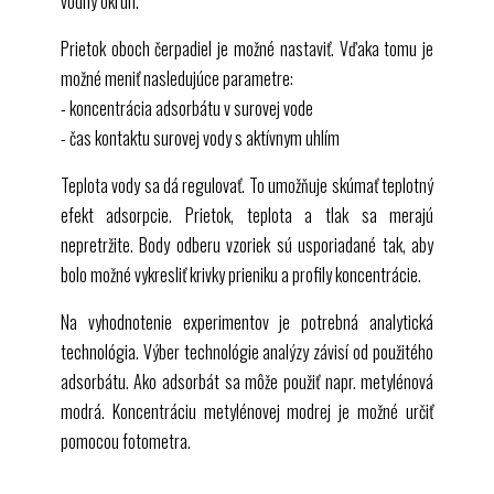
vodný okruh.
Prietok oboch čerpadiel je možné nastaviť. Vďaka tomu je
možné meniť nasledujúce parametre:
- koncentrácia adsorbátu v surovej vode
- čas kontaktu surovej vody s aktívnym uhlím
Teplota vody sa dá regulovať. To umožňuje skúmať teplotný
efekt adsorpcie. Prietok, teplota a tlak sa merajú
nepretržite. Body odberu vzoriek sú usporiadané tak, aby
bolo možné vykresliť krivky prieniku a profily koncentrácie.
Na vyhodnotenie experimentov je potrebná analytická
technológia. Výber technológie analýzy závisí od použitého
adsorbátu. Ako adsorbát sa môže použiť napr. metylénová
modrá. Koncentráciu metylénovej modrej je možné určiť
pomocou fotometra.