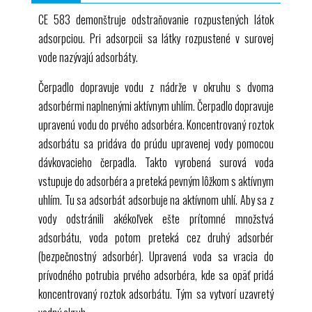
škálovanie výsledkov do priemyselného rozsahu
vplyv teploty a doby kontaktu na adsorpciu
CE 583
demonštruje odstraňovanie rozpustených látok
detekcia nasledujúcich ovplyvňujúcich faktorov
praktické experimenty v laboratórnom meradle
adsorpciou. Pri adsorpcii sa látky rozpustené v surovej
kontaktný čas
vode nazývajú adsorbáty.
teplota
Režim prevádzky
Čerpadlo dopravuje vodu z nádrže v okruhu s dvoma
adsorbérmi naplnenými aktívnym uhlím. Čerpadlo dopravuje
upravenú vodu do prvého adsorbéra. Koncentrovaný roztok
adsorbátu sa pridáva do prúdu upravenej vody pomocou
dávkovacieho čerpadla. Takto vyrobená surová voda
vstupuje do adsorbéra a preteká pevným lôžkom s aktívnym
uhlím. Tu sa adsorbát adsorbuje na aktívnom uhlí. Aby sa z
vody odstránili akékoľvek ešte prítomné množstvá
adsorbátu, voda potom preteká cez druhý adsorbér
(bezpečnostný adsorbér). Upravená voda sa vracia do
prívodného potrubia prvého adsorbéra, kde sa opäť pridá
koncentrovaný roztok adsorbátu. Tým sa vytvorí uzavretý