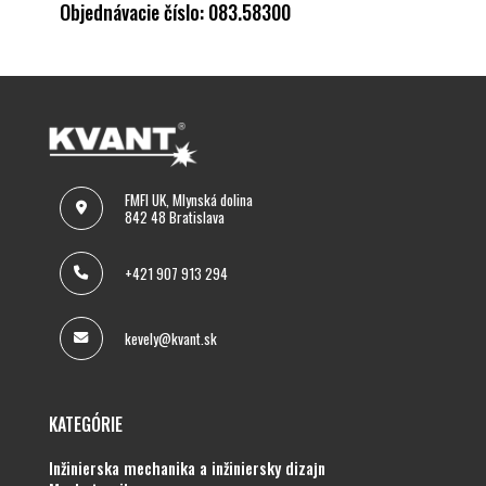
Objednávacie číslo: 083.58300
FMFI UK, Mlynská dolina
842 48 Bratislava
+421 907 913 294
kevely@kvant.sk
KATEGÓRIE
inžinierska mechanika a inžiniersky dizajn