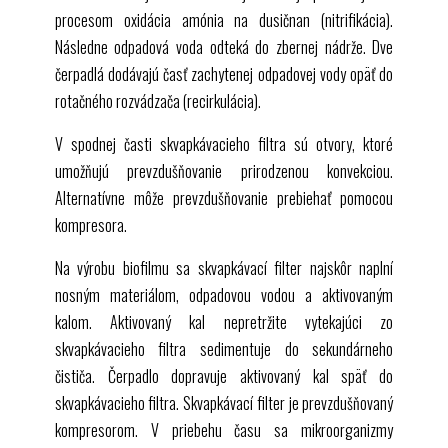
procesom oxidácia amónia na dusičnan (nitrifikácia).
Následne odpadová voda odteká do zbernej nádrže. Dve
čerpadlá dodávajú časť zachytenej odpadovej vody opäť do
rotačného rozvádzača (recirkulácia).
V spodnej časti skvapkávacieho filtra sú otvory, ktoré
umožňujú prevzdušňovanie prirodzenou konvekciou.
Alternatívne môže prevzdušňovanie prebiehať pomocou
kompresora.
Na výrobu biofilmu sa skvapkávací filter najskôr naplní
nosným materiálom, odpadovou vodou a aktivovaným
kalom. Aktivovaný kal nepretržite vytekajúci zo
skvapkávacieho filtra sedimentuje do sekundárneho
čističa. Čerpadlo dopravuje aktivovaný kal späť do
skvapkávacieho filtra. Skvapkávací filter je prevzdušňovaný
kompresorom. V priebehu času sa mikroorganizmy