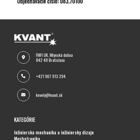
Objednávacie číslo: 083.70100
FMFI UK, Mlynská dolina
842 48 Bratislava
+421 907 913 294
kevely@kvant.sk
KATEGÓRIE
inžinierska mechanika a inžiniersky dizajn
mechatronika