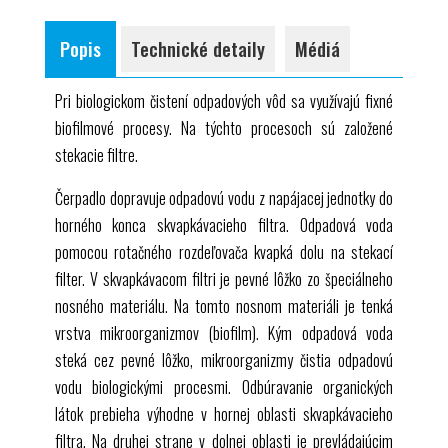
procesy aeróbneho biofilmu: kvapkajúci filter
1 sada nástrojov
povrchové zaťaženie skvapkávacieho filtra
praktické experimenty v laboratórnom meradle
2 baliace jednotky nosného materiálu
Popis
Technické detaily
Médiá
koncentračné profily
porovnanie rôznych nosných materiálov
1 sada inštruktážneho materiálu
Pri biologickom čistení odpadových vôd sa využívajú fixné
biofilmové procesy. Na týchto procesoch sú založené
stekacie filtre.
Čerpadlo dopravuje odpadovú vodu z napájacej jednotky do
horného konca skvapkávacieho filtra. Odpadová voda
pomocou rotačného rozdeľovača kvapká dolu na stekací
filter. V skvapkávacom filtri je pevné lôžko zo špeciálneho
nosného materiálu. Na tomto nosnom materiáli je tenká
vrstva mikroorganizmov (biofilm). Kým odpadová voda
steká cez pevné lôžko, mikroorganizmy čistia odpadovú
vodu biologickými procesmi. Odbúravanie organických
látok prebieha výhodne v hornej oblasti skvapkávacieho
filtra. Na druhej strane v dolnej oblasti je prevládajúcim