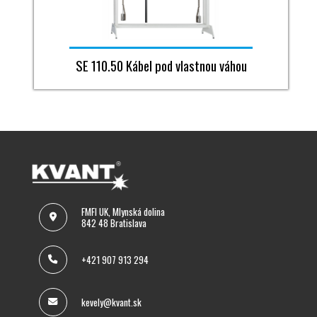
SE 110.50 Kábel pod vlastnou váhou
FMFI UK, Mlynská dolina
842 48 Bratislava
+421 907 913 294
kevely@kvant.sk