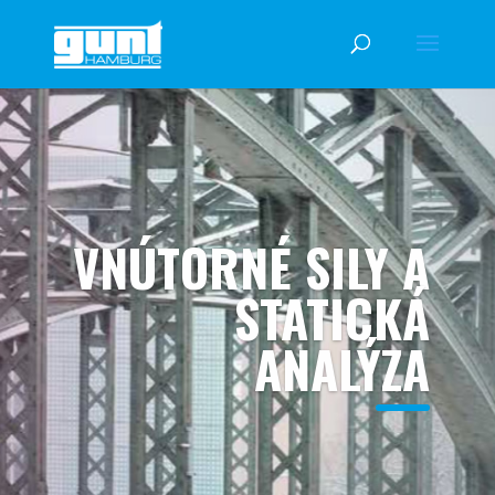
VNÚTORNÉ SILY A
STATICKÁ
ANALÝZA