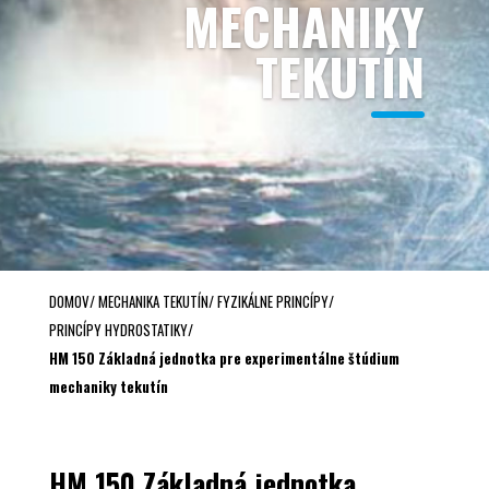
MECHANIKY
TEKUTÍN
DOMOV
/
MECHANIKA TEKUTÍN
/
FYZIKÁLNE PRINCÍPY
/
PRINCÍPY HYDROSTATIKY
/
HM 150 Základná jednotka pre experimentálne štúdium
mechaniky tekutín
HM 150 Základná jednotka