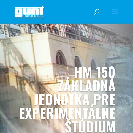
HM 150
ZÁKLADNÁ
JEDNOTKA PRE
EXPERIMENTÁLNE
ŠTÚDIUM