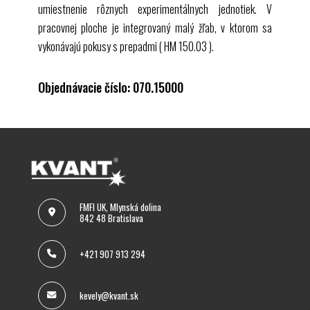
HM 150.21 Vizualizácia prúdnic v otvorenom kanáli
umiestnenie rôznych experimentálnych jednotiek. V
Prúdenie okolo tiel
pracovnej ploche je integrovaný malý žľab, v ktorom sa
HM 150.10 Vizualizácia prúdnic
vykonávajú pokusy s prepadmi (
HM 150.03
).
Kvapalné stroje
HM 150.04 Odstredivé čerpadlo
Objednávacie číslo: 070.15000
HM 150.16 Séria a paralelná konfigurácia čerpadiel
HM 150.19 Princíp činnosti Peltonovej turbíny
HM 150.20 Princíp činnosti Francisovej turbíny
Prechodné prúdenie
HM 150.15 Hydraulický baran – čerpanie pomocou
vodného kladiva
FMFI UK, Mlynská dolina
842 48 Bratislava
+421 907 913 294
kevely@kvant.sk