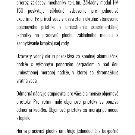
prierez základov mechaniky tekutín. Základný modul
HM
HM 150,39 Plávajúce telesá pre
HM 150,06
150
poskytuje základné vybavenie pre jednotlivé
Princípy hydrodynamiky
experimenty: prívod vody v uzavretom okruhu; stanovenie
HM 150.07 Bernoulliho princíp
objemového prietoku a umiestnenie experimentálnej
HM 150.08 Meranie prúdových síl
jednotky na pracovnú plochu základného modulu a
HM 150.09 Horizontálny prietok z nádrže
zachytávanie kvapkajúcej vody.
HM 150.12 Vertikálny prietok z nádrže
HM 150.14 Tvorba vírov
Uzavretý vodný okruh pozostáva zo spodnej akumulačnej
Experiment HM 150,18 Osborne Reynolds
nádrže s výkonným ponorným čerpadlom a nad ňou
Prúdenie v potrubí
umiestnenej meracej nádrže, v ktorej sa zhromažďuje
HM 150.01 Trenie potrubia pre laminárne / turbulentné
vratná voda.
prúdenie
Odmerná nádrž je stupňovitá, pre väčšie a menšie objemové
HM 150,11 Straty v potrubnom systéme
prietoky. Pre veľmi malé objemové prietoky sa používa
HM 150,29 Energetické straty v potrubných prvkoch
odmerná kadička. Objemové prietoky sa merajú pomocou
HM 150.13 Metódy merania prietoku
stopiek.
Prietok s otvoreným kanálom
HM 150,03 Doskové prepady pre
HM 150
Horná pracovná plocha umožňuje jednoduché a bezpečné