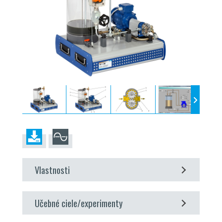
Vlastnosti
názorný model zubového čerpadla
Učebné ciele/experimenty
uzavretý olejový okruh
Softvér
GUNT
na zber dát, vizualizáciu a obsluhu