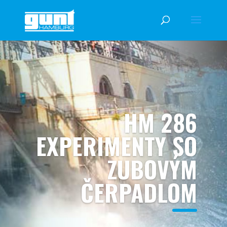
HM 286
EXPERIMENTY SO
ZUBOVÝM
ČERPADLOM