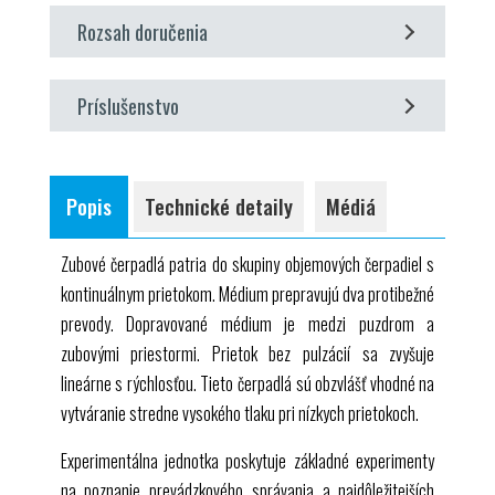
princíp činnosti zubového čerpadla
súčasť stroja na fluidnú energiu
GUNT
Labline
Rozsah doručenia
zaznamenávanie charakteristík čerpadla
vzťah medzi hlavou a rýchlosťou
1 experimentálna jednotka
účinok obmedzenia tlaku
Príslušenstvo
1 olej 5L (
ISO
VG 100
)
stanovenie efektívnosti
1 softvér
GUNT
+ kábel
USB
voliteľné
1 sada inštruktážneho materiálu
WP 300.09 Laboratórny vozík
Popis
Technické detaily
Médiá
Zubové čerpadlá patria do skupiny objemových čerpadiel s
kontinuálnym prietokom. Médium prepravujú dva protibežné
prevody. Dopravované médium je medzi puzdrom a
zubovými priestormi. Prietok bez pulzácií sa zvyšuje
lineárne s rýchlosťou. Tieto čerpadlá sú obzvlášť vhodné na
vytváranie stredne vysokého tlaku pri nízkych prietokoch.
Experimentálna jednotka poskytuje základné experimenty
na poznanie prevádzkového správania a najdôležitejších