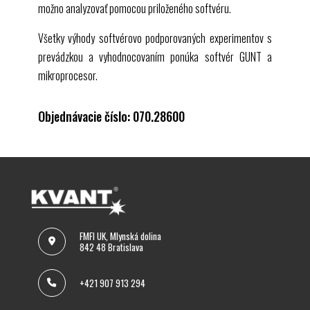
možno analyzovať pomocou priloženého softvéru.
Všetky výhody softvérovo podporovaných experimentov s
prevádzkou a vyhodnocovaním ponúka softvér
GUNT
a
mikroprocesor.
Objednávacie číslo: 070.28600
FMFI UK, Mlynská dolina
842 48 Bratislava
+421 907 913 294