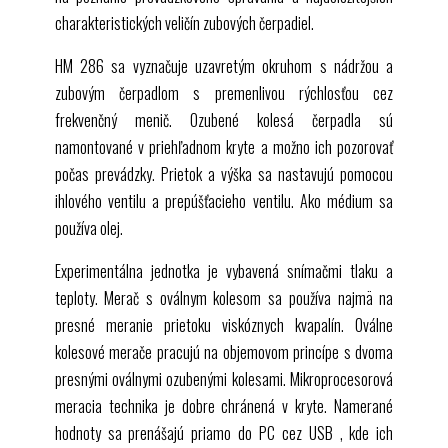
charakteristických veličín zubových čerpadiel.
HM 286
sa vyznačuje uzavretým okruhom s nádržou a
zubovým čerpadlom s premenlivou rýchlosťou cez
frekvenčný menič. Ozubené kolesá čerpadla sú
namontované v priehľadnom kryte a možno ich pozorovať
počas prevádzky. Prietok a výška sa nastavujú pomocou
ihlového ventilu a prepúšťacieho ventilu. Ako médium sa
používa olej.
Experimentálna jednotka je vybavená snímačmi tlaku a
teploty. Merač s oválnym kolesom sa používa najmä na
presné meranie prietoku viskóznych kvapalín. Oválne
kolesové merače pracujú na objemovom princípe s dvoma
presnými oválnymi ozubenými kolesami. Mikroprocesorová
meracia technika je dobre chránená v kryte. Namerané
hodnoty sa prenášajú priamo do PC cez
USB
, kde ich