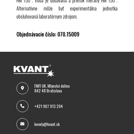
HM 150
. Voda je dodávaná a prietok meraný
HM 150
.
Alternatívne môže byť experimentálna jednotka
obsluhovaná laboratórnym zdrojom.
Objednávacie číslo: 070.15009
FMFI UK, Mlynská dolina
842 48 Bratislava
+421 907 913 294
kevely@kvant.sk