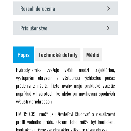
zaznamenávanie trajektórie vodného prúdu pri
Rozsah doručenia
rôznych výstupných rýchlostiach
štúdium toho, ako hladina v nádrži ovplyvňuje
1 experimentálna jednotka
výstupnú rýchlosť
Príslušenstvo
4 vložky
stanovenie koeficientu kontrakcie pre rôzne obrysy
1 sada inštruktážneho materiálu
voliteľné
a priemery
porovnanie skutočnej a teoretickej výstupnej
HM 150 Základný modul pre experimenty v mechanike
Popis
Technické detaily
Médiá
rýchlosti
tekutín
Hydrodynamika zvažuje vzťah medzi trajektóriou,
výstupným obrysom a výstupnou rýchlosťou počas
prúdenia z nádrží. Tieto úvahy majú praktické využitie
napríklad v hydrotechnike alebo pri navrhovaní spodných
výpustí v priehradách.
HM 150.09
umožňuje užívateľovi študovať a vizualizovať
profil vodného prúdu. Okrem toho môže byť koeficient
kontrakcie určený ako charakteristika pre rôzne obrysy.