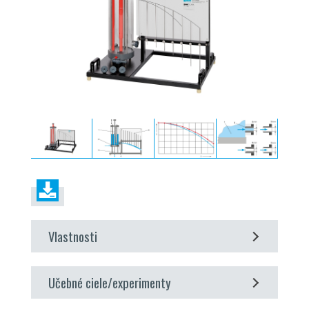
Vlastnosti
vizualizácia trajektórie výstupného prúdu
Učebné ciele/experimenty
štúdium otvorov s rôznymi priemermi a obrysmi
stanovenie koeficientu kontrakcie