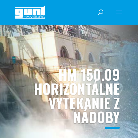
HM 150.09
HORIZONTÁLNE
VYTEKANIE Z
NÁDOBY